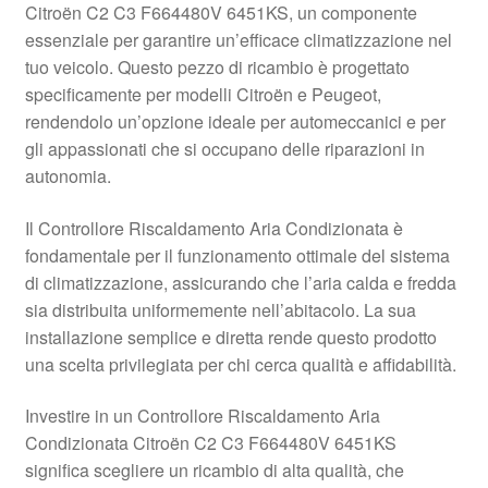
Citroën C2 C3 F664480V 6451KS, un componente
Pagamenti
essenziale per garantire un’efficace climatizzazione nel
tuo veicolo. Questo pezzo di ricambio è progettato
specificamente per modelli Citroën e Peugeot,
Politica sulla riservatezza
rendendolo un’opzione ideale per automeccanici e per
gli appassionati che si occupano delle riparazioni in
Procedura di Reclamo
autonomia.
Registratore di cassa
Il Controllore Riscaldamento Aria Condizionata è
fondamentale per il funzionamento ottimale del sistema
Rimostranza
di climatizzazione, assicurando che l’aria calda e fredda
sia distribuita uniformemente nell’abitacolo. La sua
Spedizione in tutto il mondo
installazione semplice e diretta rende questo prodotto
una scelta privilegiata per chi cerca qualità e affidabilità.
Termini e condizioni
Investire in un Controllore Riscaldamento Aria
Condizionata Citroën C2 C3 F664480V 6451KS
significa scegliere un ricambio di alta qualità, che