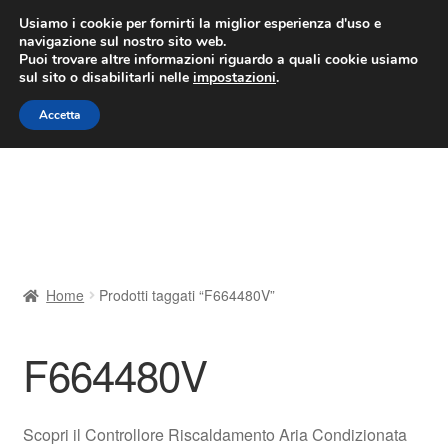
CONSEGNA da 7 EUR
Usiamo i cookie per fornirti la miglior esperienza d'uso e
navigazione sul nostro sito web.
Lun-Ven 9:00 - 16:00
800 580 290
/
Puoi trovare altre informazioni riguardo a quali cookie usiamo
sul sito o disabilitarli nelle
impostazioni
.
Vai
Vai
Menu
Accetta
alla
al
navigazione
contenuto
Home
Cestino
Chi siamo
Home
Prodotti taggati “F664480V”
Consegna
F664480V
Contatto
Il mio account
Scopri il Controllore Riscaldamento Aria Condizionata