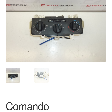
🔍
Pagamenti
Politica sulla riservatezza
Procedura di Reclamo
Registratore di cassa
Rimostranza
Spedizione in tutto il mondo
Termini e condizioni
Comando