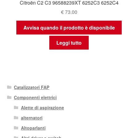
Citroën C2 C3 96588239XT 6252C3 6252C4
€
73.00
Avvisa quando il prodotto è disponibile
Leggi tutto
Catalizzatori FAP
Componenti elettrici
Alette di aspirazione
alternatori
Altoparlanti