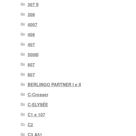
307 II
308
4007
406
407
5008I
607
807
BERLINGO PARTNER I e II
C-Crosser
C-ELYSÉE
C1 e 107
C2
C3 A51