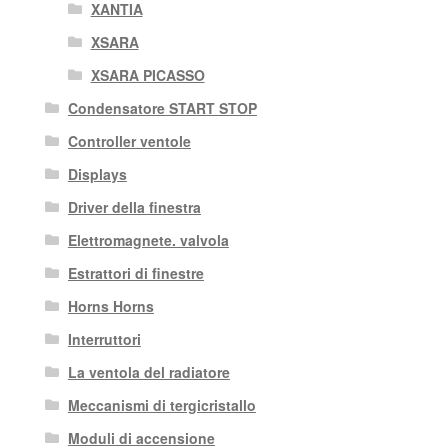
XANTIA
XSARA
XSARA PICASSO
Condensatore START STOP
Controller ventole
Displays
Driver della finestra
Elettromagnete. valvola
Estrattori di finestre
Horns Horns
Interruttori
La ventola del radiatore
Meccanismi di tergicristallo
Moduli di accensione