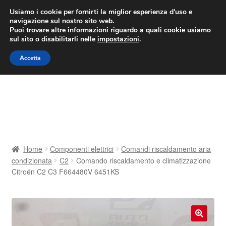
CONSEGNA da 7 EUR
Usiamo i cookie per fornirti la miglior esperienza d'uso e
navigazione sul nostro sito web.
Lun-Ven 9:00 - 16:00
800 580 290
/
Puoi trovare altre informazioni riguardo a quali cookie usiamo
sul sito o disabilitarli nelle
impostazioni
.
Vai
Vai
Menu
Accetta
alla
al
navigazione
contenuto
Home
Cestino
Chi siamo
Home
Componenti elettrici
Comandi riscaldamento aria
condizionata
C2
Comando riscaldamento e climatizzazione
Consegna
Citroën C2 C3 F664480V 6451KS
Contatto
Il mio account