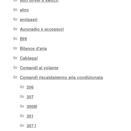
Altri driver e switch
altro
antipasti
Autoradio e accessori
BHI
Bilance d'aria
Cablaggi
Comandi al volante
Comandi riscaldamento aria condizionata
206
207
3008I
301
307 I