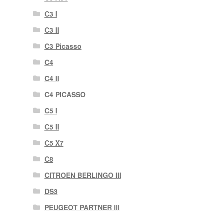
C3 I
C3 II
C3 Picasso
C4
C4 II
C4 PICASSO
C5 I
C5 II
C5 X7
C8
CITROEN BERLINGO III
DS3
PEUGEOT PARTNER III