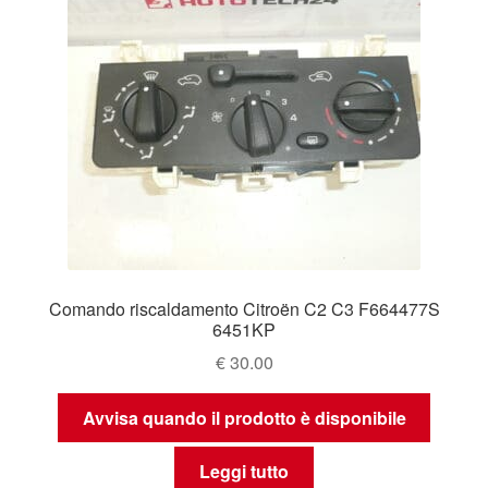
Comando riscaldamento Citroën C2 C3 F664477S
6451KP
€
30.00
Avvisa quando il prodotto è disponibile
Leggi tutto