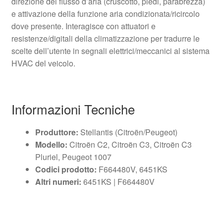
direzione del flusso d’aria (cruscotto, piedi, parabrezza)
e attivazione della funzione aria condizionata/ricircolo
dove presente. Interagisce con attuatori e
resistenze/digitali della climatizzazione per tradurre le
scelte dell’utente in segnali elettrici/meccanici al sistema
HVAC del veicolo.
Informazioni Tecniche
Produttore:
Stellantis (Citroën/Peugeot)
Modello:
Citroën C2, Citroën C3, Citroën C3
Pluriel, Peugeot 1007
Codici prodotto:
F664480V, 6451KS
Altri numeri:
6451KS | F664480V