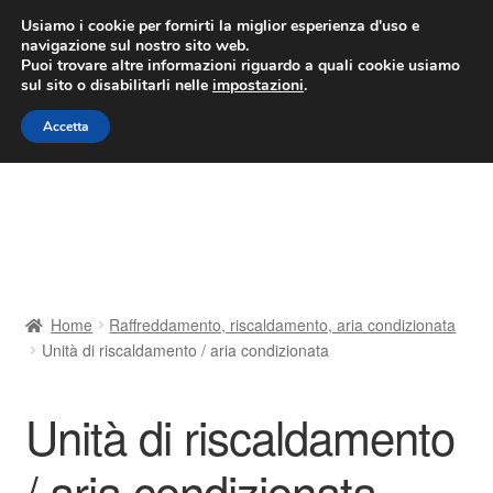
CONSEGNA da 7 EUR
Usiamo i cookie per fornirti la miglior esperienza d'uso e
navigazione sul nostro sito web.
Lun-Ven 9:00 - 16:00
800 580 290
/
Puoi trovare altre informazioni riguardo a quali cookie usiamo
sul sito o disabilitarli nelle
impostazioni
.
Vai
Vai
Menu
Accetta
alla
al
navigazione
contenuto
Home
Cestino
Chi siamo
Home
Raffreddamento, riscaldamento, aria condizionata
Unità di riscaldamento / aria condizionata
Consegna
Contatto
Unità di riscaldamento
/ aria condizionata
Il mio account