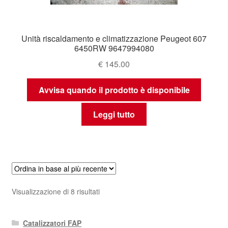
Unità riscaldamento e climatizzazione Peugeot 607
6450RW 9647994080
€
145.00
Avvisa quando il prodotto è disponibile
Leggi tutto
Ordina
Visualizzazione di 8 risultati
in
base
Catalizzatori FAP
al