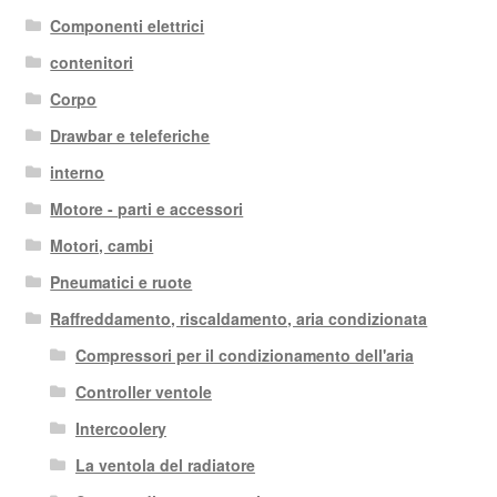
più
Componenti elettrici
recente
contenitori
Corpo
Drawbar e teleferiche
interno
Motore - parti e accessori
Motori, cambi
Pneumatici e ruote
Raffreddamento, riscaldamento, aria condizionata
Compressori per il condizionamento dell'aria
Controller ventole
Intercoolery
La ventola del radiatore