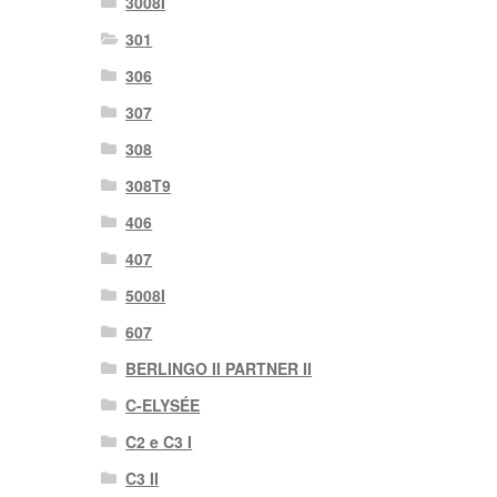
3008I
301
306
307
308
308T9
406
407
5008I
607
BERLINGO II PARTNER II
C-ELYSÉE
C2 e C3 I
C3 II