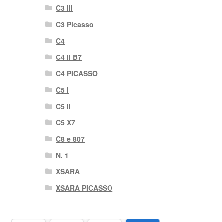
C3 III
C3 Picasso
C4
C4 II B7
C4 PICASSO
C5 I
C5 II
C5 X7
C8 e 807
N. 1
XSARA
XSARA PICASSO