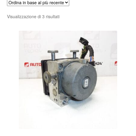
Pagamenti
Ordina
Visualizzazione di 3 risultati
in
Politica sulla riservatezza
base
al
Procedura di Reclamo
più
recente
Registratore di cassa
Rimostranza
Spedizione in tutto il mondo
Termini e condizioni