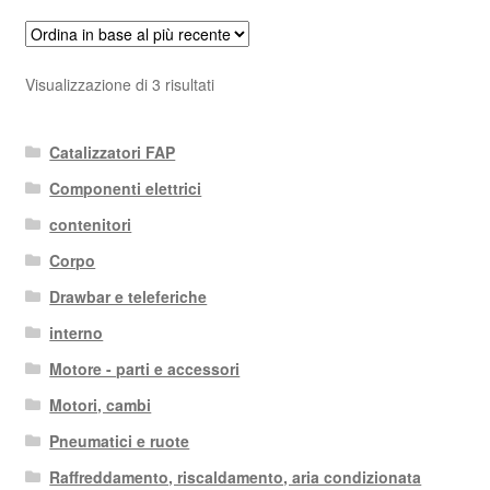
Ordina
Visualizzazione di 3 risultati
in
base
Catalizzatori FAP
al
più
Componenti elettrici
recente
contenitori
Corpo
Drawbar e teleferiche
interno
Motore - parti e accessori
Motori, cambi
Pneumatici e ruote
Raffreddamento, riscaldamento, aria condizionata