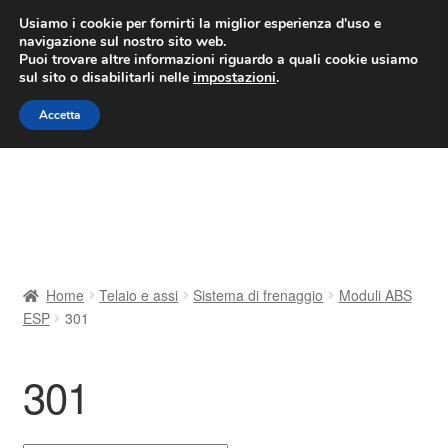
CONSEGNA da 7 EUR
Usiamo i cookie per fornirti la miglior esperienza d'uso e
navigazione sul nostro sito web.
Lun-Ven 9:00 - 16:00
800 580 290
/
Puoi trovare altre informazioni riguardo a quali cookie usiamo
sul sito o disabilitarli nelle
impostazioni
.
Vai
Vai
Menu
Accetta
alla
al
navigazione
contenuto
Home
Cestino
Chi siamo
Home
Telaio e assi
Sistema di frenaggio
Moduli ABS
ESP
301
Consegna
Contatto
301
Il mio account