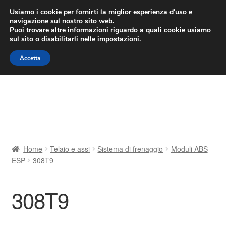
CONSEGNA da 7 EUR
Usiamo i cookie per fornirti la miglior esperienza d'uso e
navigazione sul nostro sito web.
Lun-Ven 9:00 - 16:00
800 580 290
/
Puoi trovare altre informazioni riguardo a quali cookie usiamo
sul sito o disabilitarli nelle
impostazioni
.
Vai
Vai
Menu
Accetta
alla
al
navigazione
contenuto
Home
Cestino
Chi siamo
Home
Telaio e assi
Sistema di frenaggio
Moduli ABS
ESP
308T9
Consegna
Contatto
308T9
Il mio account