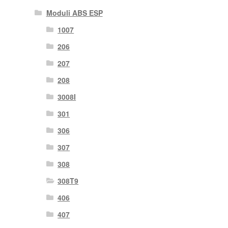
Moduli ABS ESP
1007
206
207
208
3008I
301
306
307
308
308T9
406
407