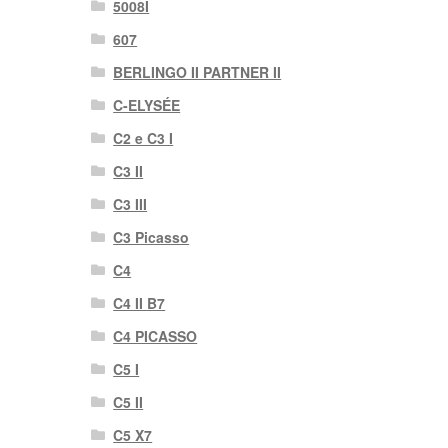
5008I
607
BERLINGO II PARTNER II
C-ELYSÉE
C2 e C3 I
C3 II
C3 III
C3 Picasso
C4
C4 II B7
C4 PICASSO
C5 I
C5 II
C5 X7