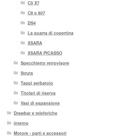
C5 X7
C8 e 807
DS4
La quarta di copertina
XSARA
XSARA PICASSO
Specchietto retrovisore
Struts
Tappi serbatoio
Titolari di riserva
Vasi di espansione
Drawbar e teleferiche
interno
Motore - parti e accessori