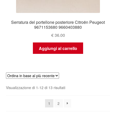
Serratura del portellone posteriore Citroën Peugeot
9671153680 9660403880
€
36.00
Aggiungi al carrello
Ordina
Visualizzazione di 1-12 di 13 risultati
in
base
1
2
al
più
recente