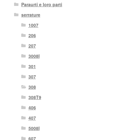
Paraurti e loro parti
serrature
1007
206
207
3008I
301
307
308
308T9
406
407
5008I
607