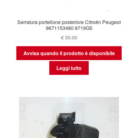
Serratura portellone posteriore Citroën Peugeot
9671153480 8719G5
€
30.00
Avvisa quando il prodotto è disponibile
Leggi tutto