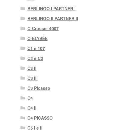
BERLINGO I PARTNER I
BERLINGO II PARTNER II
C-Crosser 4007
C-ELYSÉE
C1 e 107
C2 e C3
C3 II
C3 III
C3 Picasso
C4
C4 II
C4 PICASSO
C5 I e II