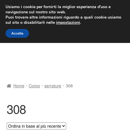
CONSEGNA da 7 EUR
Usiamo i cookie per fornirti la miglior esperienza d'uso e
navigazione sul nostro sito web.
Lun-Ven 9:00 - 16:00
800 580 290
/
Puoi trovare altre informazioni riguardo a quali cookie usiamo
sul sito o disabilitarli nelle
impostazioni
.
Vai
Vai
Menu
Accetta
alla
al
navigazione
contenuto
Home
Cestino
Chi siamo
Home
Corpo
serrature
308
Consegna
308
Contatto
Il mio account