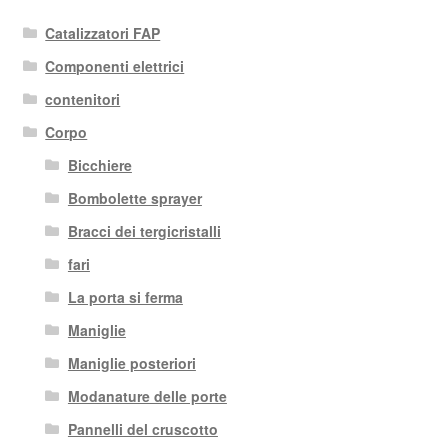
Catalizzatori FAP
Componenti elettrici
contenitori
Corpo
Bicchiere
Bombolette sprayer
Bracci dei tergicristalli
fari
La porta si ferma
Maniglie
Maniglie posteriori
Modanature delle porte
Pannelli del cruscotto