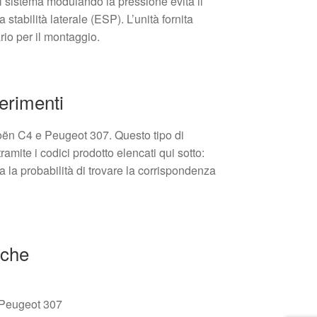
il sistema modulando la pressione evita il
 stabilità laterale (ESP). L’unità fornita
rio per il montaggio.
ferimenti
roën C4 e Peugeot 307. Questo tipo di
ramite i codici prodotto elencati qui sotto:
ta la probabilità di trovare la corrispondenza
iche
 Peugeot 307