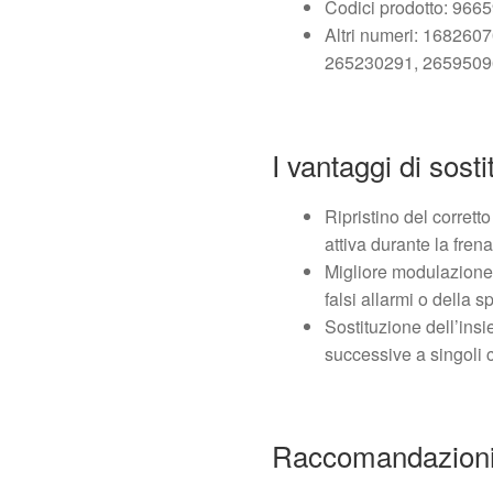
Codici prodotto: 96
Altri numeri: 16826
265230291, 265950
I vantaggi di sostit
Ripristino del corret
attiva durante la frena
Migliore modulazione 
falsi allarmi o della 
Sostituzione dell’insi
successive a singoli
Raccomandazioni p