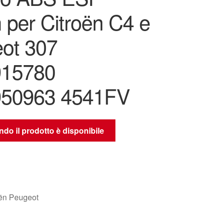
 per Citroën C4 e
ot 307
915780
950963 4541FV
do il prodotto è disponibile
oën Peugeot