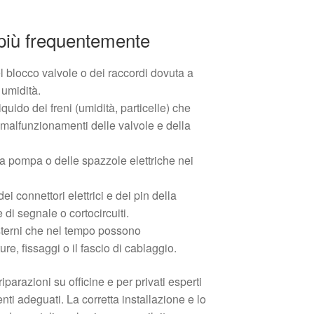
 più frequentemente
l blocco valvole o dei raccordi dovuta a
 umidità.
uido dei freni (umidità, particelle) che
malfunzionamenti delle valvole e della
a pompa o delle spazzole elettriche nei
i connettori elettrici e dei pin della
 di segnale o cortocircuiti.
sterni che nel tempo possono
e, fissaggi o il fascio di cablaggio.
iparazioni su officine e per privati esperti
ti adeguati. La corretta installazione e lo