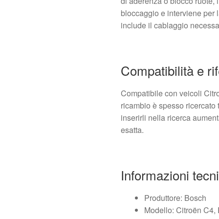
di aderenza o blocco ruote, 
bloccaggio e interviene per la
include il cablaggio necessa
Compatibilità e ri
Compatibile con veicoli Cit
ricambio è spesso ricercato t
inserirli nella ricerca aumen
esatta.
Informazioni tecn
Produttore: Bosch
Modello: Citroën C4,