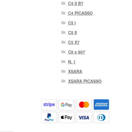
C4 II B7
C4 PICASSO
C5 I
C5 II
C5 X7
C8 e 807
N. 1
XSARA
XSARA PICASSO