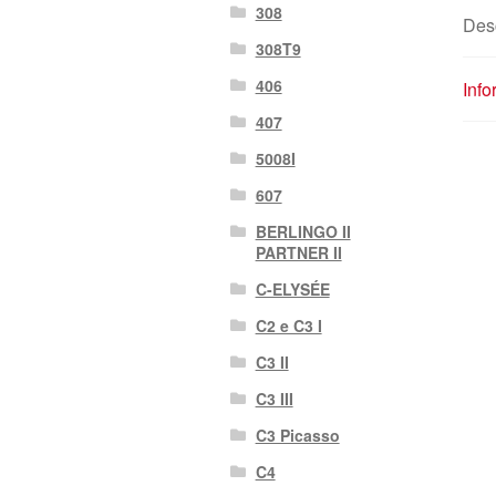
308
Des
308T9
406
Info
407
5008I
607
BERLINGO II
PARTNER II
C-ELYSÉE
C2 e C3 I
C3 II
C3 III
C3 Picasso
C4