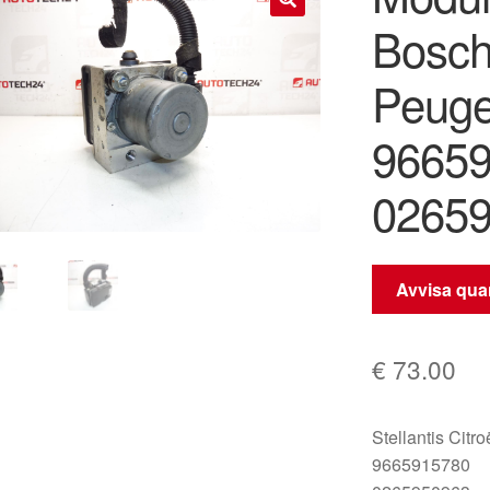
Bosch
🔍
Peuge
9665
0265
Avvisa quan
€
73.00
Stellantis Citr
9665915780