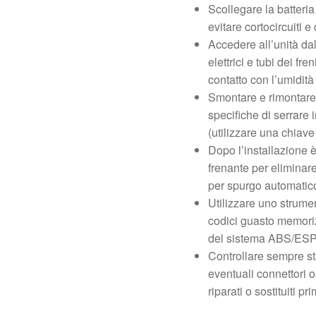
Scollegare la batteria
evitare cortocircuiti e
Accedere all’unità da
elettrici e tubi dei fre
contatto con l’umidità
Smontare e rimontare 
specifiche di serrare 
(utilizzare una chiav
Dopo l’installazione 
frenante per eliminare
per spurgo automatico 
Utilizzare uno strume
codici guasto memorizz
del sistema ABS/ESP a
Controllare sempre sta
eventuali connettori o
riparati o sostituiti p