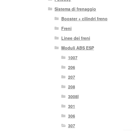
Sistema di frenaggio
Booster + cilindri freno
Freni
Linee dei freni
Moduli ABS ESP
1007
206
207
208
3008I
301
306
307