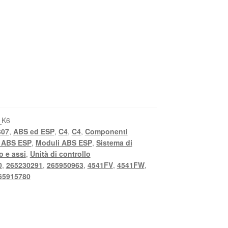
_K6
307
,
ABS ed ESP
,
C4
,
C4
,
Componenti
 ABS ESP
,
Moduli ABS ESP
,
Sistema di
o e assi
,
Unità di controllo
0
,
265230291
,
265950963
,
4541FV
,
4541FW
,
65915780