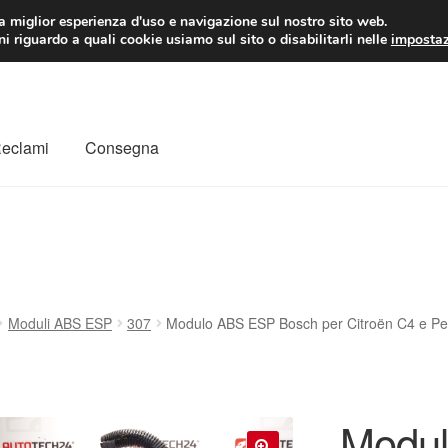
 EUR
Lun-Ven 9:
la miglior esperienza d'uso e navigazione sul nostro sito web.
i riguardo a quali cookie usiamo sul sito o disabilitarli nelle
impostaz
Reclami
Consegna
to
Il mio account
Pagamenti
Politica sulla riservatezza
a
Rimostranza
Spedizione in tutto il mondo
Termini e condizioni
Moduli ABS ESP
307
Modulo ABS ESP Bosch per Citroën C4 e 
Modu