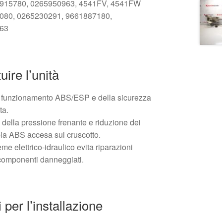
65915780, 0265950963, 4541FV, 4541FW
07080, 0265230291, 9661887180,
963
uire l’unità
to funzionamento ABS/ESP e della sicurezza
ta.
della pressione frenante e riduzione dei
spia ABS accesa sul cruscotto.
eme elettrico‑idraulico evita riparazioni
 componenti danneggiati.
er l’installazione