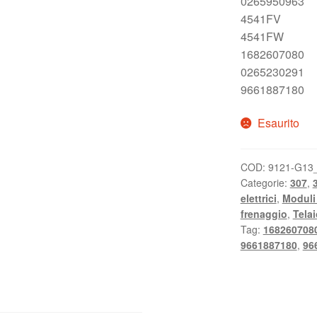
0265950963
4541FV
4541FW
1682607080
0265230291
9661887180
Esaurito
COD:
9121-G13
Categorie:
307
,
elettrici
,
Moduli
frenaggio
,
Telai
Tag:
168260708
9661887180
,
96