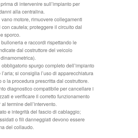
 prima di intervenire sull’impianto per
 danni alla centralina.
l vano motore, rimuovere collegamenti
ni con cautela; proteggere il circuito dal
 e sporco.
bulloneria e raccordi rispettando le
indicate dal costruttore del veicolo
e dinamometrica).
è obbligatorio spurgo completo dell’impianto
 l’aria; si consiglia l’uso di apparecchiatura
o la procedura prescritta dal costruttore.
nto diagnostico compatibile per cancellare i
ati e verificare il corretto funzionamento
l termine dell’intervento.
to e integrità del fascio di cablaggio;
ssidati o fili danneggiati devono essere
rima del collaudo.