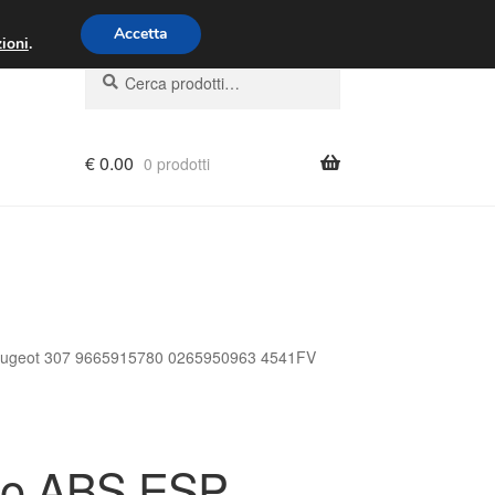
00 - 16:00
800 580 290
/
Accetta
ioni
.
Cerca:
Cerca
€
0.00
0 prodotti
Peugeot 307 9665915780 0265950963 4541FV
lo ABS ESP