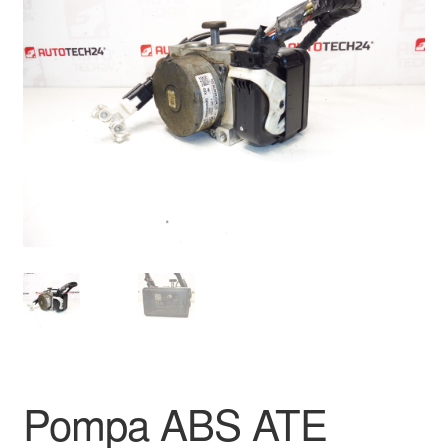
🔍
Pagamenti
Politica sulla riservatezza
Procedura di Reclamo
Registratore di cassa
Rimostranza
Spedizione in tutto il mondo
Termini e condizioni
Pompa ABS ATE