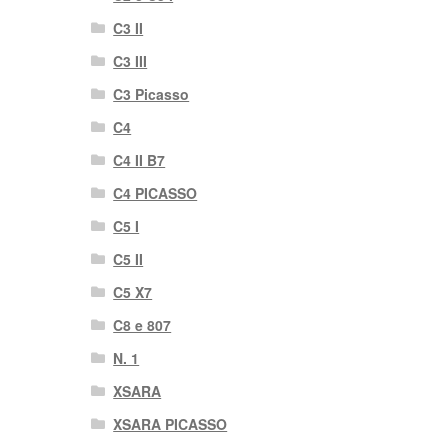
C3 II
C3 III
C3 Picasso
C4
C4 II B7
C4 PICASSO
C5 I
C5 II
C5 X7
C8 e 807
N. 1
XSARA
XSARA PICASSO