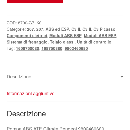
ABS
ATE
Citroën
Peugeot
COD:
8706-G7_K6
Categorie:
207
,
207
,
ABS ed ESP
,
C3 II
,
C3 II
,
C3 Picasso
,
9802460680
Componenti elettrici
,
Moduli ABS ESP
,
Moduli ABS ESP
,
10.0220-
Sistema di frenaggio
,
Telaio e assi
,
Unità di controllo
0121.4
Tag:
1608750080
,
168750380
,
9802460680
quantità
Descrizione
Informazioni aggiuntive
Descrizione
Pompa ABS ATE Citroën Peugeot 9802460680