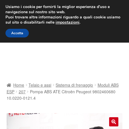
CONSEGNA da 7 EUR
Usiamo i cookie per fornirti la miglior esperienza d'uso e
navigazione sul nostro sito web.
Lun-Ven 9:00 - 16:00
800 580 290
/
Puoi trovare altre informazioni riguardo a quali cookie usiamo
sul sito o disabilitarli nelle
impostazioni
.
Vai
Vai
Menu
Accetta
alla
al
navigazione
contenuto
Home
Cestino
Chi siamo
Home
Telaio e assi
Sistema di frenaggio
Moduli ABS
ESP
207
Pompa ABS ATE Citroën Peugeot 9802460680
Consegna
10.0220-0121.4
Contatto
Il mio account