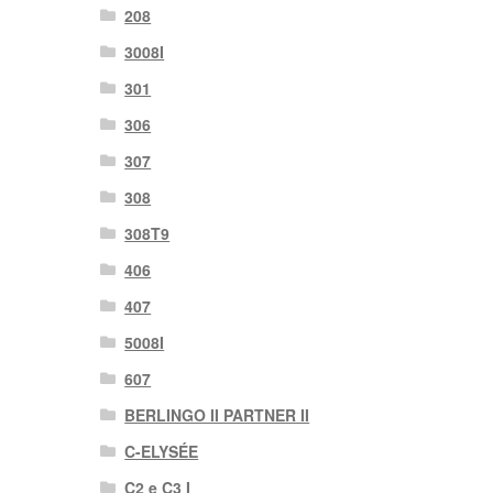
208
3008I
301
306
307
308
308T9
406
407
5008I
607
BERLINGO II PARTNER II
C-ELYSÉE
C2 e C3 I