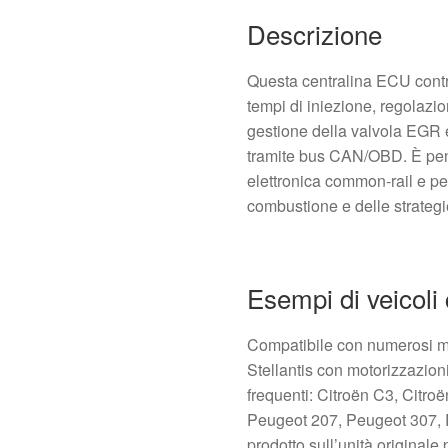
Descrizione
Questa centralina ECU contr
tempi di iniezione, regolazio
gestione della valvola EGR 
tramite bus CAN/OBD. È pen
elettronica common‑rail e per
combustione e delle strategi
Esempi di veicoli 
Compatibile con numerosi m
Stellantis con motorizzazion
frequenti: Citroën C3, Citro
Peugeot 207, Peugeot 307, P
prodotto sull’unità original