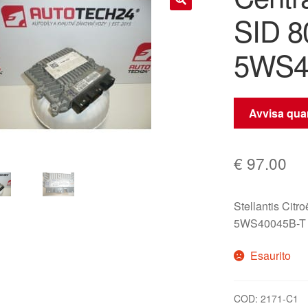
SID 8
🔍
5WS4
Avvisa quan
€
97.00
Stellantis Citr
5WS40045B-T 
Esaurito
COD:
2171-C1