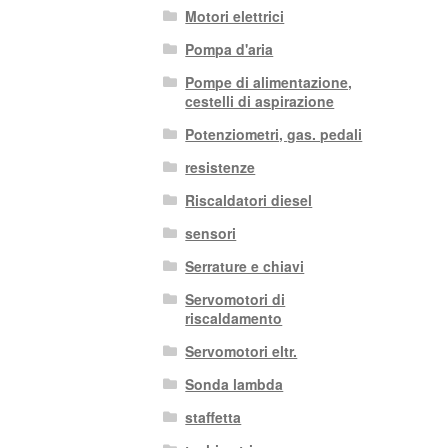
Motori elettrici
Pompa d'aria
Pompe di alimentazione,
cestelli di aspirazione
Potenziometri, gas. pedali
resistenze
Riscaldatori diesel
sensori
Serrature e chiavi
Servomotori di
riscaldamento
Servomotori eltr.
Sonda lambda
staffetta