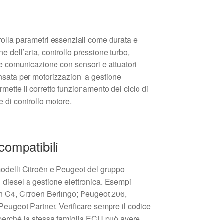
olla parametri essenziali come durata e
ne dell’aria, controllo pressione turbo,
e comunicazione con sensori e attuatori
sata per motorizzazioni a gestione
mette il corretto funzionamento del ciclo di
e di controllo motore.
compatibili
odelli Citroën e Peugeot del gruppo
i diesel a gestione elettronica. Esempi
ën C4, Citroën Berlingo; Peugeot 206,
eugeot Partner. Verificare sempre il codice
e perché la stessa famiglia ECU può avere