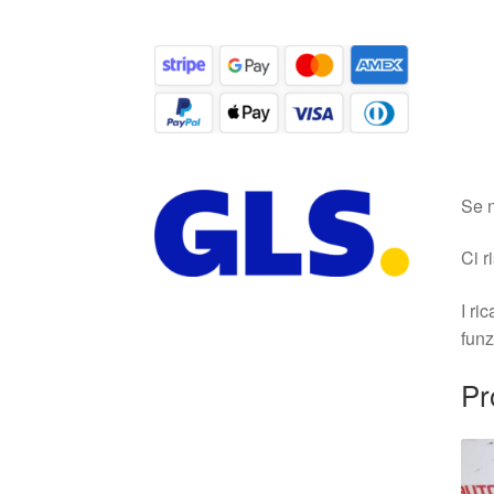
Se n
Ci r
I ri
funz
Pr