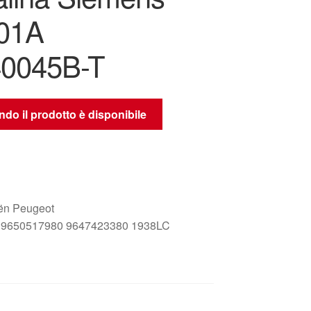
01A
0045B-T
do il prodotto è disponibile
oën Peugeot
9650517980 9647423380 1938LC