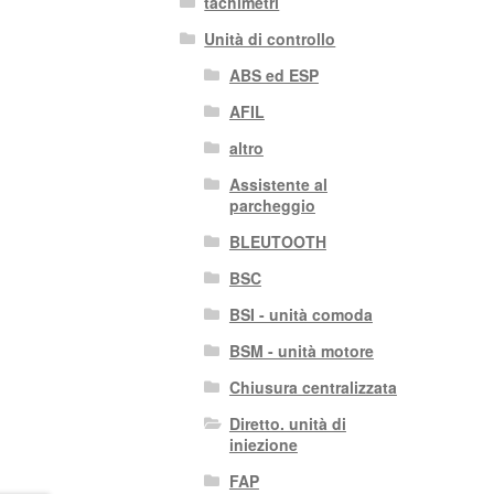
tachimetri
Unità di controllo
ABS ed ESP
AFIL
altro
Assistente al
parcheggio
BLEUTOOTH
BSC
BSI - unità comoda
BSM - unità motore
Chiusura centralizzata
Diretto. unità di
iniezione
FAP