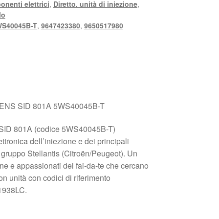
nenti elettrici
,
Diretto. unità di iniezione
,
lo
S40045B-T
,
9647423380
,
9650517980
IEMENS SID 801A 5WS40045B-T
 SID 801A (codice 5WS40045B-T)
ttronica dell’iniezione e dei principali
l gruppo Stellantis (Citroën/Peugeot). Un
ne e appassionati del fai‑da‑te che cercano
n unità con codici di riferimento
1938LC.