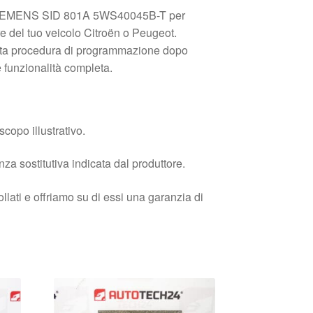
a SIEMENS SID 801A 5WS40045B-T per
re del tuo veicolo Citroën o Peugeot.
etta procedura di programmazione dopo
e funzionalità completa.
copo illustrativo.
enza sostitutiva indicata dal produttore.
llati e offriamo su di essi una garanzia di