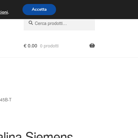
00 - 16:00
800 580 290
/
Accetta
ioni
.
Cerca:
Cerca
€
0.00
0 prodotti
045B-T
alina Siemens