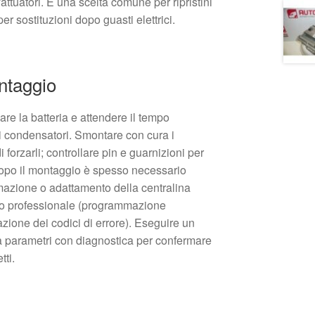
attuatori. È una scelta comune per ripristini
er sostituzioni dopo guasti elettrici.
ontaggio
are la batteria e attendere il tempo
i condensatori. Smontare con cura i
i forzarli; controllare pin e guarnizioni per
opo il montaggio è spesso necessario
mazione o adattamento della centralina
co professionale (programmazione
azione dei codici di errore). Eseguire un
ca parametri con diagnostica per confermare
tti.