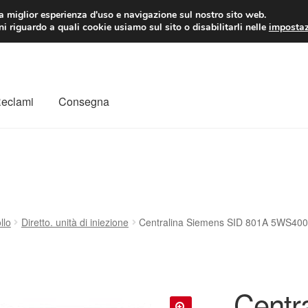
 EUR
Lun-Ven 9:
la miglior esperienza d'uso e navigazione sul nostro sito web.
i riguardo a quali cookie usiamo sul sito o disabilitarli nelle
impostaz
Reclami
Consegna
to
Il mio account
Pagamenti
Politica sulla riservatezza
a
Rimostranza
Spedizione in tutto il mondo
Termini e condizioni
llo
Diretto. unità di iniezione
Centralina Siemens SID 801A 5WS40
Centr