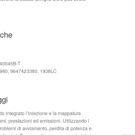
iche
S40045B-T
17980, 9647423380, 1938LC
ggi
do integrato l’iniezione e la mappatura
mi, prestazioni ed emissioni. Utilizzando i
i problemi di avviamento, perdita di potenza e