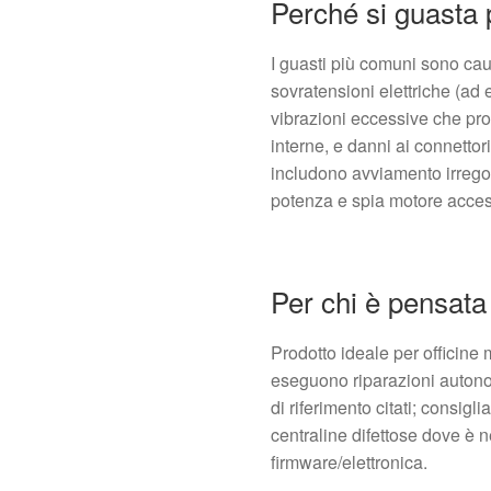
Perché si guasta
I guasti più comuni sono caus
sovratensioni elettriche (ad 
vibrazioni eccessive che pro
interne, e danni ai connettori
includono avviamento irregol
potenza e spia motore acce
Per chi è pensata
Prodotto ideale per officine
eseguono riparazioni autonom
di riferimento citati; consigli
centraline difettose dove è 
firmware/elettronica.