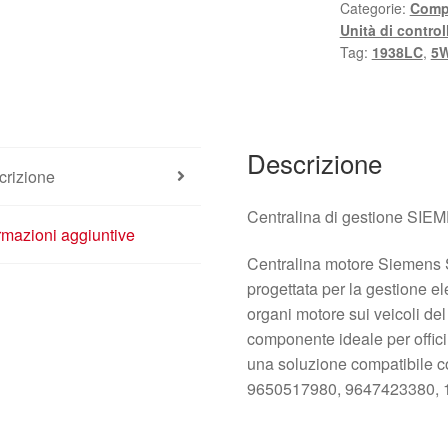
Categorie:
Compo
Unità di control
Tag:
1938LC
,
5W
Descrizione
crizione
Centralina di gestione S
rmazioni aggiuntive
Centralina motore Siemens
progettata per la gestione ele
organi motore sui veicoli de
componente ideale per offici
una soluzione compatibile co
9650517980, 9647423380, 