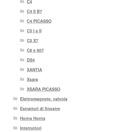
C4
C4 II B7
C4 PICASSO
C5 I e II
C5 X7
C8 e 807
DS4
XANTIA
Xsara
XSARA PICASSO
Elettromagnete. valvola
Estrattori di finestre
Horns Horns
Interruttori