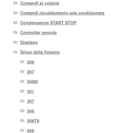
Comandi al volante
Comandi riscaldamento aria condizionata
Condensatore START STOP
Controller ventole
Displays
Driver della finestra
206
207
3008I
301
307
308
308T9
406