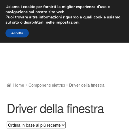
CONSEGNA da 7 EUR
Usiamo i cookie per fornirti la miglior esperienza d'uso e
navigazione sul nostro sito web.
Lun-Ven 9:00 - 16:00
800 580 290
/
Puoi trovare altre informazioni riguardo a quali cookie usiamo
sul sito o disabilitarli nelle
impostazioni
.
Vai
Vai
Menu
Accetta
alla
al
navigazione
contenuto
Home
Cestino
Chi siamo
Home
Componenti elettrici
Driver della finestra
Consegna
Driver della finestra
Contatto
Il mio account