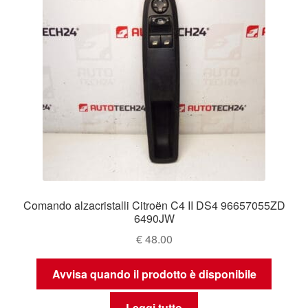
Comando alzacristalli Citroën C4 II DS4 96657055ZD
6490JW
€
48.00
Avvisa quando il prodotto è disponibile
Leggi tutto