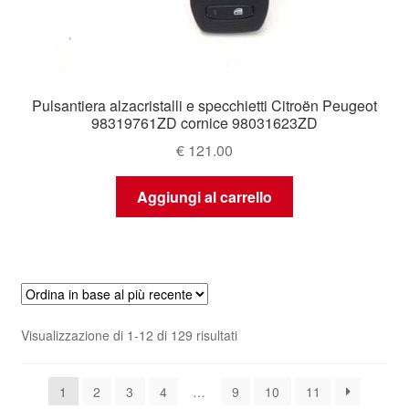
Pulsantiera alzacristalli e specchietti Citroën Peugeot
98319761ZD cornice 98031623ZD
€
121.00
Aggiungi al carrello
Ordina
Visualizzazione di 1-12 di 129 risultati
in
base
1
2
3
4
…
9
10
11
al