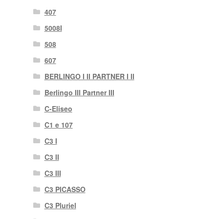
407
5008I
508
607
BERLINGO I II PARTNER I II
Berlingo III Partner III
C-Eliseo
C1 e 107
C3 I
C3 II
C3 III
C3 PICASSO
C3 Pluriel