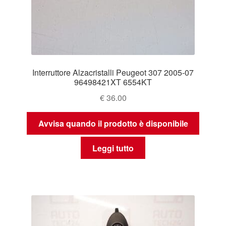
Interruttore Alzacristalli Peugeot 307 2005-07
96498421XT 6554KT
€
36.00
Avvisa quando il prodotto è disponibile
Leggi tutto