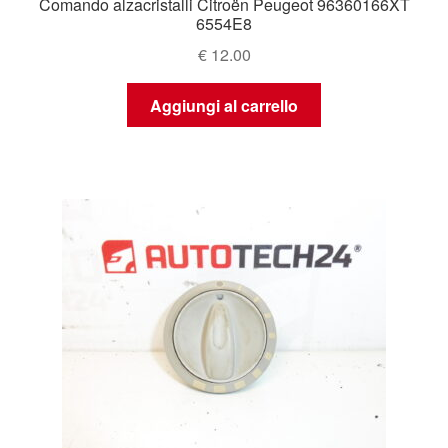
Comando alzacristalli Citroën Peugeot 96360166XT
6554E8
€
12.00
Aggiungi al carrello