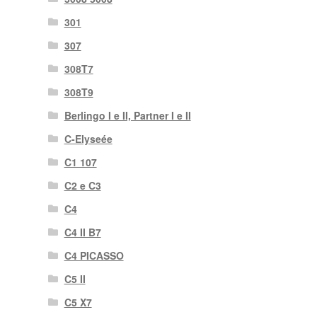
301
307
308T7
308T9
Berlingo I e II, Partner I e II
C-Elyseée
C1 107
C2 e C3
C4
C4 II B7
C4 PICASSO
C5 II
C5 X7