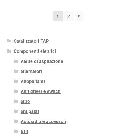
in
base
1
2
al
più
recente
Catalizzatori FAP
Componenti elettrici
Alette di aspirazione
alternatori
Altoparlanti
Altri driver e switch
altro
antipasti
Autoradio e accessori
BHI