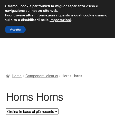
CONSEGNA da 7 EUR
Usiamo i cookie per fornirti la miglior esperienza d'uso e
navigazione sul nostro sito web.
Lun-Ven 9:00 - 16:00
800 580 290
/
Puoi trovare altre informazioni riguardo a quali cookie usiamo
sul sito o disabilitarli nelle
impostazioni
.
Vai
Vai
Menu
Accetta
alla
al
navigazione
contenuto
Home
Cestino
Chi siamo
Home
Componenti elettrici
Horns Horns
Consegna
Horns Horns
Contatto
Il mio account