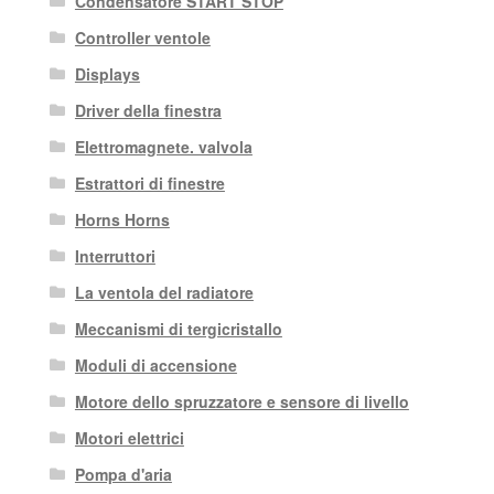
Condensatore START STOP
Controller ventole
Displays
Driver della finestra
Elettromagnete. valvola
Estrattori di finestre
Horns Horns
Interruttori
La ventola del radiatore
Meccanismi di tergicristallo
Moduli di accensione
Motore dello spruzzatore e sensore di livello
Motori elettrici
Pompa d'aria