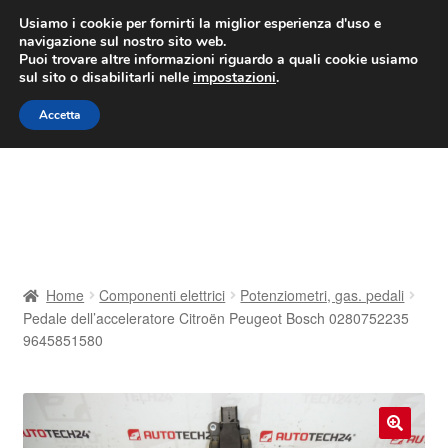
CONSEGNA da 7 EUR
Usiamo i cookie per fornirti la miglior esperienza d'uso e
navigazione sul nostro sito web.
Lun-Ven 9:00 - 16:00
800 580 290
/
Puoi trovare altre informazioni riguardo a quali cookie usiamo
sul sito o disabilitarli nelle
impostazioni
.
Vai
Vai
Menu
Accetta
alla
al
navigazione
contenuto
Home
Cestino
Chi siamo
Home
Componenti elettrici
Potenziometri, gas. pedali
Pedale dell’acceleratore Citroën Peugeot Bosch 0280752235
Consegna
9645851580
Contatto
Il mio account