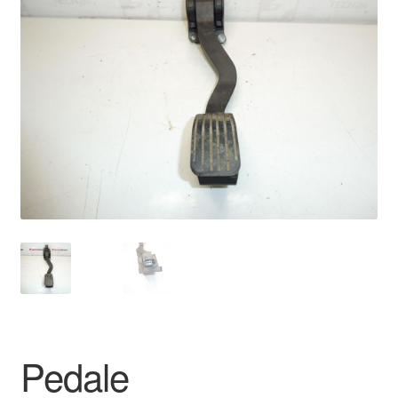
🔍
Pagamenti
Politica sulla riservatezza
Procedura di Reclamo
Registratore di cassa
Rimostranza
Spedizione in tutto il mondo
Termini e condizioni
Pedale