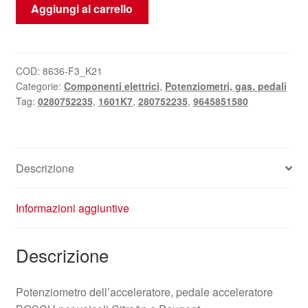
Pedale
Aggiungi al carrello
dell'acceleratore
Citroën
Peugeot
Bosch
COD:
8636-F3_K21
Categorie:
Componenti elettrici
,
Potenziometri, gas. pedali
0280752235
Tag:
0280752235
,
1601K7
,
280752235
,
9645851580
9645851580
quantità
Descrizione
Informazioni aggiuntive
Descrizione
Potenziometro dell’acceleratore, pedale acceleratore