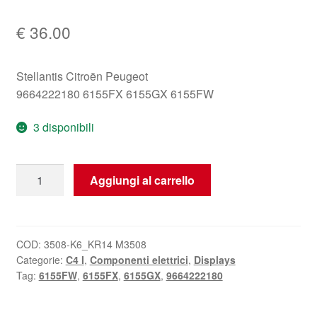
€
36.00
Stellantis Citroën Peugeot
9664222180 6155FX 6155GX 6155FW
3 disponibili
Display
Aggiungi al carrello
Citroën
C4
9664222180
6155FX
COD:
3508-K6_KR14 M3508
Categorie:
C4 I
,
Componenti elettrici
,
Displays
quantità
Tag:
6155FW
,
6155FX
,
6155GX
,
9664222180