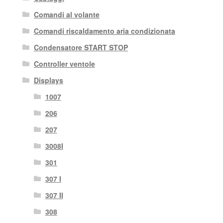
Comandi al volante
Comandi riscaldamento aria condizionata
Condensatore START STOP
Controller ventole
Displays
1007
206
207
3008I
301
307 I
307 II
308