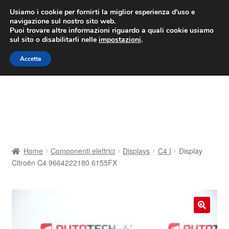
CONSEGNA da 7 EUR
Usiamo i cookie per fornirti la miglior esperienza d'uso e
navigazione sul nostro sito web.
Lun-Ven 9:00 - 16:00
800 580 290
/
Puoi trovare altre informazioni riguardo a quali cookie usiamo
sul sito o disabilitarli nelle
impostazioni
.
Vai
Vai
Menu
Accetta
alla
al
navigazione
contenuto
Home
Cestino
Chi siamo
Home
Componenti elettrici
Displays
C4 I
Display
Citroën C4 9664222180 6155FX
Consegna
Contatto
🔍
Il mio account