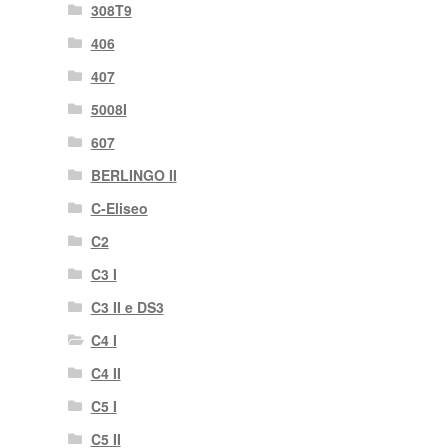
308T9
406
407
5008I
607
BERLINGO II
C-Eliseo
C2
C3 I
C3 II e DS3
C4 I
C4 II
C5 I
C5 II