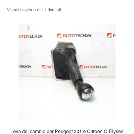
Ordina
Visualizzazione di 11 risultati
Pagamenti
in
base
Politica sulla riservatezza
al
più
Procedura di Reclamo
recente
Registratore di cassa
Rimostranza
Spedizione in tutto il mondo
Termini e condizioni
Leva del cambio per Peugeot 301 e Citroën C-Elysée