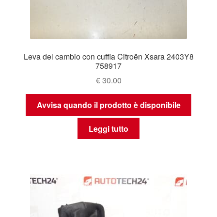
Leva del cambio con cuffia Citroën Xsara 2403Y8
758917
€
30.00
Avvisa quando il prodotto è disponibile
Leggi tutto