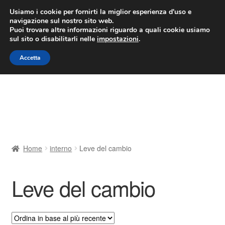
CONSEGNA da 7 EUR
Usiamo i cookie per fornirti la miglior esperienza d'uso e
navigazione sul nostro sito web.
Lun-Ven 9:00 - 16:00
800 580 290
/
Puoi trovare altre informazioni riguardo a quali cookie usiamo
sul sito o disabilitarli nelle
impostazioni
.
Vai
Vai
Menu
Accetta
alla
al
navigazione
contenuto
Home
Cestino
Chi siamo
Home
interno
Leve del cambio
Consegna
Leve del cambio
Contatto
Il mio account