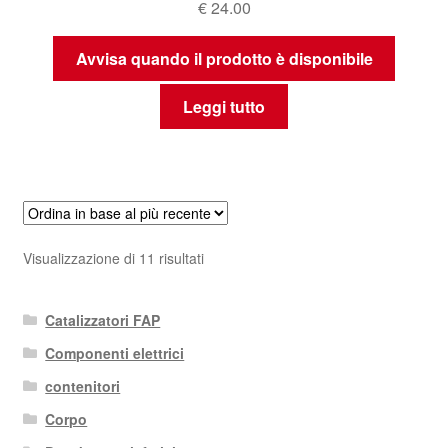
€
24.00
Avvisa quando il prodotto è disponibile
Leggi tutto
Ordina
Visualizzazione di 11 risultati
in
base
Catalizzatori FAP
al
più
Componenti elettrici
recente
contenitori
Corpo