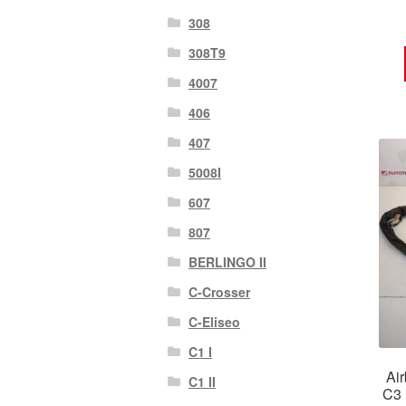
308
308T9
4007
406
407
5008I
607
807
BERLINGO II
C-Crosser
C-Eliseo
C1 I
Air
C1 II
C3 