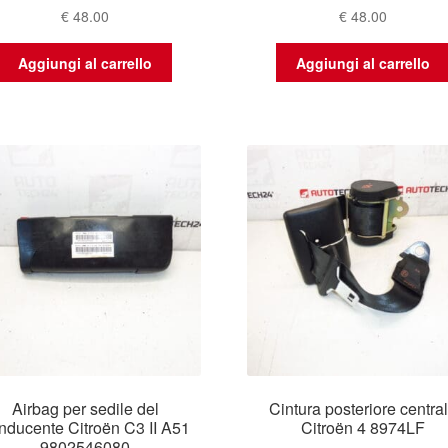
€
48.00
€
48.00
Aggiungi al carrello
Aggiungi al carrello
Airbag per sedile del
Cintura posteriore centra
nducente Citroën C3 II A51
Citroën 4 8974LF
9802546080