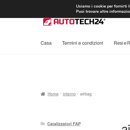
CONSEGNA da 7
Usiamo i cookie per fornirti 
Puoi trovare altre informazion
Vai
Vai
alla
al
navigazione
contenuto
Casa
Termini e condizioni
Resi e 
Home
Cestino
Chi siamo
Consegna
Contat
Procedura di Reclamo
Registratore di cass
Home
interno
airbag
a
Catalizzatori FAP