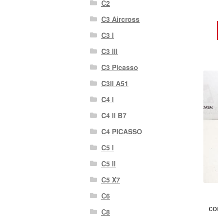
C2
C3 Aircross
C3 I
C3 III
C3 Picasso
C3II A51
C4 I
C4 II B7
C4 PICASSO
C5 I
C5 II
C5 X7
C6
co
C8