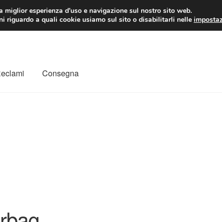
 EUR
Lun-Ven 9:
la miglior esperienza d'uso e navigazione sul nostro sito web.
i riguardo a quali cookie usiamo sul sito o disabilitarli nelle
impostaz
Reclami
Consegna
to
Il mio account
Pagamenti
Politica sulla riservatezza
a
Rimostranza
Spedizione in tutto il mondo
Termini e condizioni
irbag