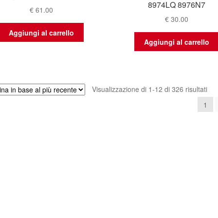
8974LQ 8976N7
€
61.00
€
30.00
Aggiungi al carrello
Aggiungi al carrello
Ord
Visualizzazione di 1-12 di 326 risultati
in
1
bas
al
più
rec