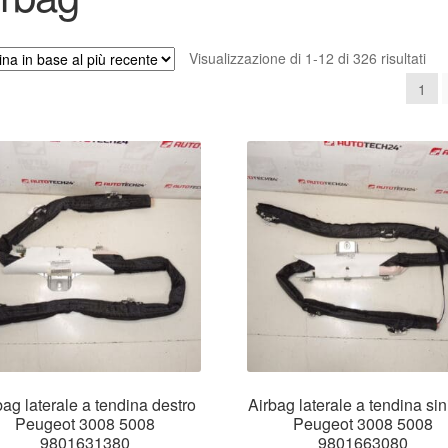
Ord
Visualizzazione di 1-12 di 326 risultati
in
1
bas
al
più
rec
bag laterale a tendina destro
Airbag laterale a tendina sin
Peugeot 3008 5008
Peugeot 3008 5008
9801631380
9801663080