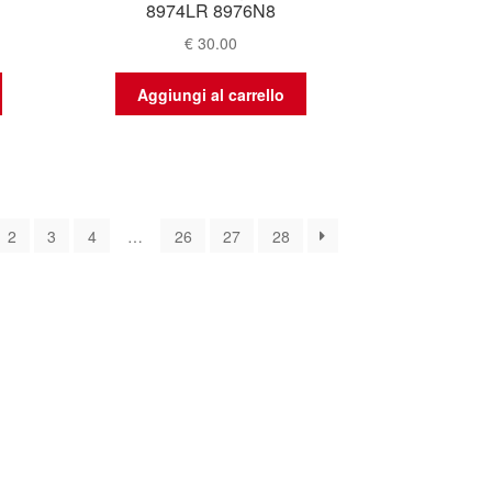
8974LR 8976N8
€
30.00
Aggiungi al carrello
ina
2
3
4
…
26
27
28
e
ente