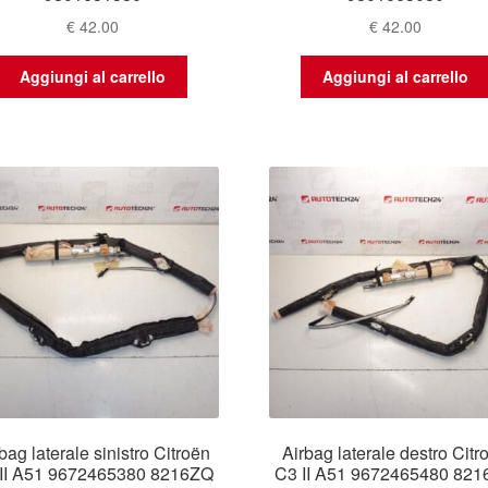
€
42.00
€
42.00
Aggiungi al carrello
Aggiungi al carrello
bag laterale sinistro Citroën
Airbag laterale destro Citr
II A51 9672465380 8216ZQ
C3 II A51 9672465480 82