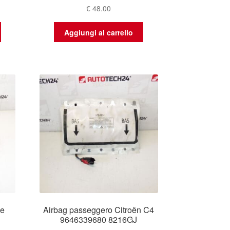
€
48.00
Aggiungi al carrello
le
Airbag passeggero Citroën C4
9646339680 8216GJ