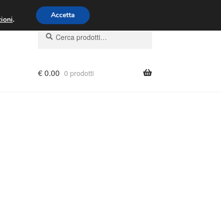
00 - 16:00
800 580 290
/
Accetta
ioni
.
Cerca:
Cerca
€
0.00
0 prodotti