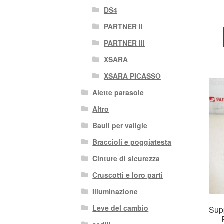
DS4
PARTNER II
PARTNER III
XSARA
XSARA PICASSO
Alette parasole
Altro
Bauli per valigie
Braccioli e poggiatesta
Cinture di sicurezza
Cruscotti e loro parti
Illuminazione
Leve del cambio
Supp