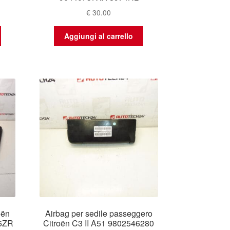
€
30.00
Aggiungi al carrello
oën
Airbag per sedile passeggero
16ZR
Citroën C3 II A51 9802546280