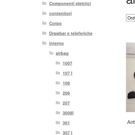
Componenti elettrici
contenitori
Corpo
Drawbar e teleferiche
interno
airbag
1007
107 I
108
206
207
3008I
Air
301
307 I