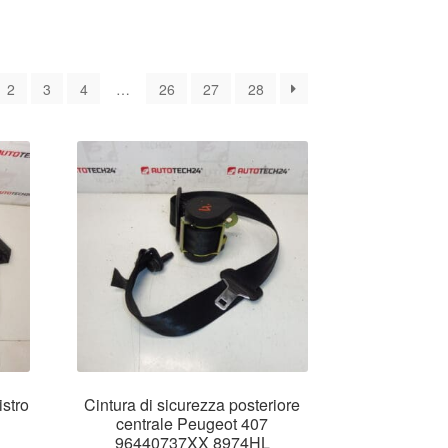
ina
2
3
4
…
26
27
28
e
ente
istro
Cintura di sicurezza posteriore
centrale Peugeot 407
96440737XX 8974HL