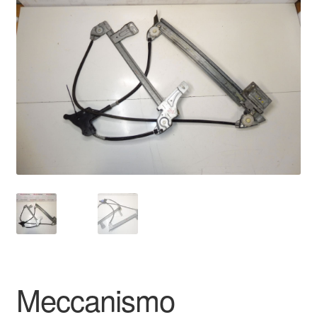
🔍
Pagamenti
Politica sulla riservatezza
Procedura di Reclamo
Registratore di cassa
Rimostranza
Spedizione in tutto il mondo
Termini e condizioni
Meccanismo