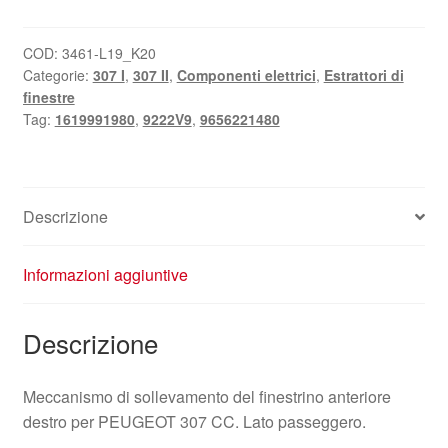
sinistro
Peugeot
307
COD:
3461-L19_K20
Categorie:
307 I
,
307 II
,
Componenti elettrici
,
Estrattori di
CC
finestre
9656221480
Tag:
1619991980
,
9222V9
,
9656221480
9222V9
quantità
Descrizione
Informazioni aggiuntive
Descrizione
Meccanismo di sollevamento del finestrino anteriore
destro per PEUGEOT 307 CC. Lato passeggero.