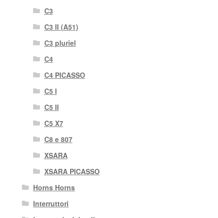
C3
C3 II (A51)
C3 pluriel
C4
C4 PICASSO
C5 I
C5 II
C5 X7
C8 e 807
XSARA
XSARA PICASSO
Horns Horns
Interruttori