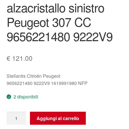
alzacristallo sinistro
Peugeot 307 CC
9656221480 9222V9
€
121.00
Stellantis Citroën Peugeot
9656221480 9222V9 1619991980 NFP
2 disponibili
Meccanismo
Aggiungi al carrello
alzacristallo