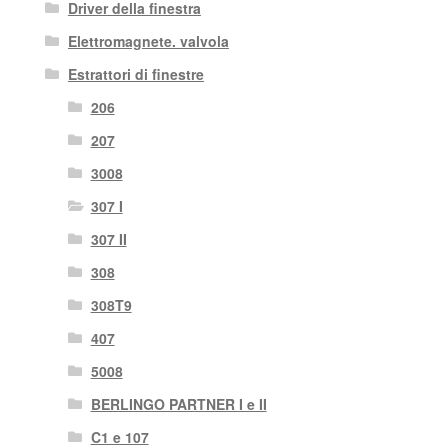
Driver della finestra
Elettromagnete. valvola
Estrattori di finestre
206
207
3008
307 I
307 II
308
308T9
407
5008
BERLINGO PARTNER I e II
C1 e 107