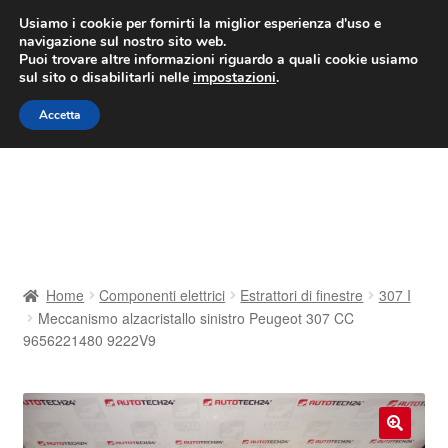
CONSEGNA da 7 EUR
Usiamo i cookie per fornirti la miglior esperienza d'uso e
navigazione sul nostro sito web.
Lun-Ven 9:00 - 16:00
800 580 290
/
Puoi trovare altre informazioni riguardo a quali cookie usiamo
sul sito o disabilitarli nelle
impostazioni
.
Vai
Vai
Menu
Accetta
alla
al
navigazione
contenuto
Home
Cestino
Chi siamo
Home
Componenti elettrici
Estrattori di finestre
307 I
Meccanismo alzacristallo sinistro Peugeot 307 CC
Consegna
9656221480 9222V9
Contatto
Il mio account