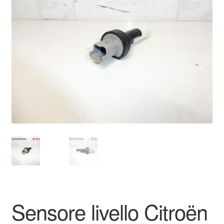
🔍
Pagamenti
Politica sulla riservatezza
Procedura di Reclamo
Registratore di cassa
Rimostranza
Spedizione in tutto il mondo
Termini e condizioni
Sensore livello Citroën