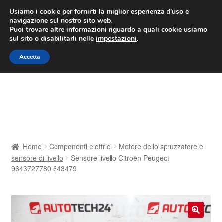
CONSEGNA da 7 EUR
Usiamo i cookie per fornirti la miglior esperienza d'uso e
navigazione sul nostro sito web.
Lun-Ven 9:00 - 16:00
800 580 290
/
Puoi trovare altre informazioni riguardo a quali cookie usiamo
sul sito o disabilitarli nelle
impostazioni
.
Vai
Vai
Menu
Accetta
alla
al
navigazione
contenuto
Home
Cestino
Chi siamo
Home
Componenti elettrici
Motore dello spruzzatore e
sensore di livello
Sensore livello Citroën Peugeot
Consegna
9643727780 643479
Contatto
Il mio account