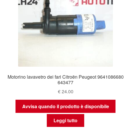
Motorino lavavetro dei fari Citroën Peugeot 9641086680
643477
€
24.00
Avvisa quando il prodotto è disponibile
Leggi tutto