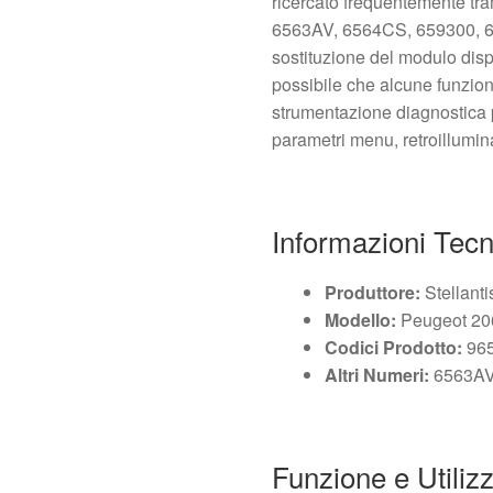
ricercato frequentemente tra
6563AV, 6564CS, 659300, 65
sostituzione del modulo disp
possibile che alcune funzion
strumentazione diagnostica pe
parametri menu, retroillumin
Informazioni Tec
Produttore:
Stellanti
Modello:
Peugeot 20
Codici Prodotto:
965
Altri Numeri:
6563AV,
Funzione e Utiliz