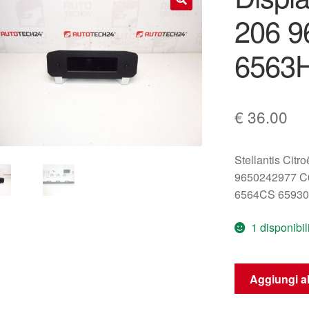
206 9
🔍
6563
€
36.00
Stellantis Citr
9650242977 C
6564CS 65930
1 disponibil
Display
Aggiungi al
per
Peugeot