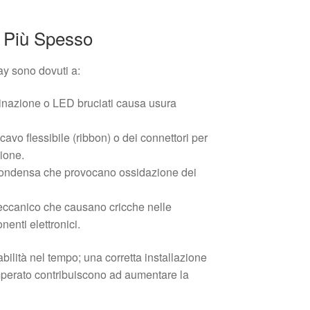
 Più Spesso
ay sono dovuti a:
minazione o LED bruciati causa usura
vo flessibile (ribbon) o dei connettori per
ione.
 condensa che provocano ossidazione dei
meccanico che causano cricche nelle
enti elettronici.
dabilità nel tempo; una corretta installazione
emperato contribuiscono ad aumentare la