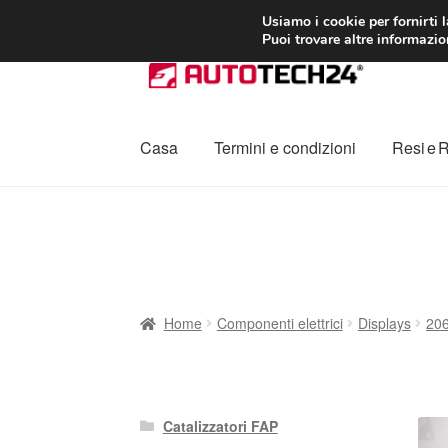
CONSEGNA da 7
Usiamo i cookie per fornirti 
Puoi trovare altre informazion
Vai
Vai
alla
al
navigazione
contenuto
Casa
Termini e condizioni
Resi e 
Home
Cestino
Chi siamo
Consegna
Contat
Procedura di Reclamo
Registratore di cass
Home
Componenti elettrici
Displays
20
Catalizzatori FAP