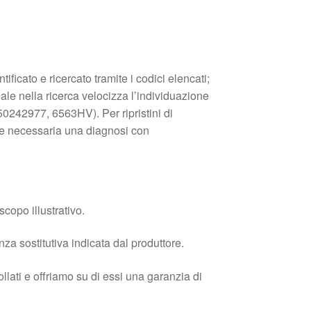
ificato e ricercato tramite i codici elencati;
ale nella ricerca velocizza l’individuazione
50242977, 6563HV). Per ripristini di
e necessaria una diagnosi con
copo illustrativo.
enza sostitutiva indicata dal produttore.
llati e offriamo su di essi una garanzia di