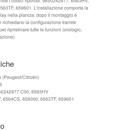
mite i codici riportati: 9650242977, 6563HV,
63TF, 659601. L’installazione comporta la
lay nella plancia: dopo il montaggio è
i richiedano la configurazione tramite
r ripristinare tutte le funzioni (orologio,
azione).
niche
s (Peugeot/Citroën)
6
0242977 C00, 6563HV
 6564CS, 659300, 6563TF, 659601
zo