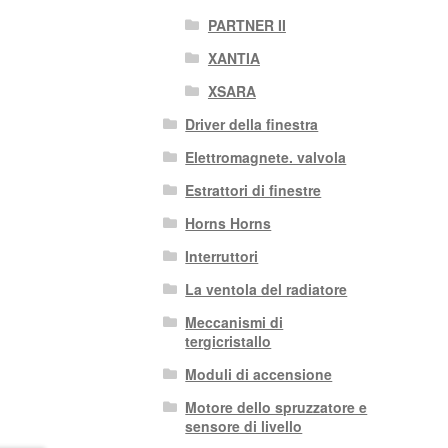
PARTNER II
XANTIA
XSARA
Driver della finestra
Elettromagnete. valvola
Estrattori di finestre
Horns Horns
Interruttori
La ventola del radiatore
Meccanismi di
tergicristallo
Moduli di accensione
Motore dello spruzzatore e
sensore di livello