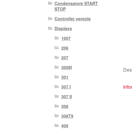
Condensatore START
STOP
Controller ventole
Displays
1007
206
207
3008I
Des
301
Info
307 I
307 II
308
308T9
406