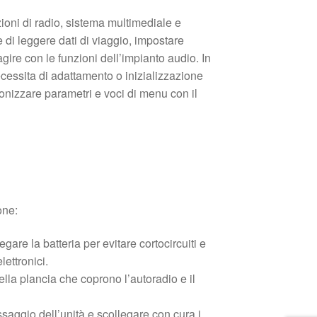
zioni di radio, sistema multimediale e
di leggere dati di viaggio, impostare
agire con le funzioni dell’impianto audio. In
ecessita di adattamento o inizializzazione
ronizzare parametri e voci di menu con il
one:
egare la batteria per evitare cortocircuiti e
ettronici.
ella plancia che coprono l’autoradio e il
issaggio dell’unità e scollegare con cura i