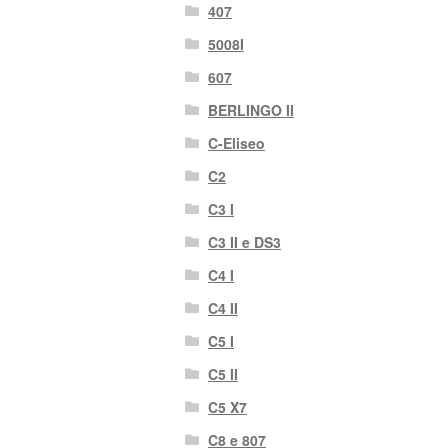
407
5008I
607
BERLINGO II
C-Eliseo
C2
C3 I
C3 II e DS3
C4 I
C4 II
C5 I
C5 II
C5 X7
C8 e 807