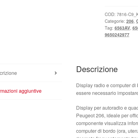
206
9650242977
COD:
7816-C9_
Categorie:
206
,
C00
Tag:
6563AV
,
65
6563HV
9650242977
quantità
Descrizione
crizione
Display radio e computer d
rmazioni aggiuntive
essere necessario impostare 
Display per autoradio e quad
Peugeot 206, ideale per offi
componente visualizza infor
computer di bordo (ora, ute