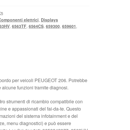
K5
Componenti elettrici
,
Displays
63HV
,
6563TF
,
6564CS
,
659300
,
659601
,
i bordo per veicoli PEUGEOT 206. Potrebbe
alcune funzioni tramite diagnosi.
ro strumenti di ricambio compatibile con
cine e appassionati del fai-da-te. Questo
mazioni del sistema infotainment e del
nze, menu diagnostici) e può essere