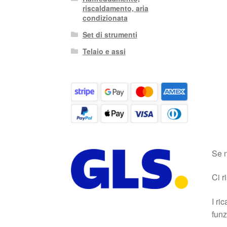
riscaldamento, aria
condizionata
Set di strumenti
Telaio e assi
Se n
Ci r
I ri
funz