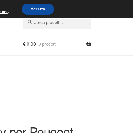
00 - 16:00
800 580 290
/
Accetta
ioni
.
Cerca:
Cerca
€
0.00
0 prodotti
ay per Peugeot