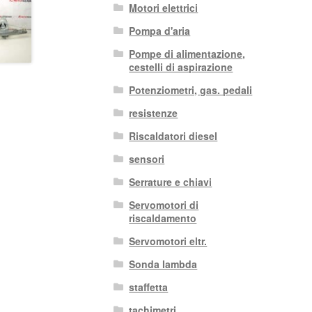
Motori elettrici
Pompa d'aria
Pompe di alimentazione,
cestelli di aspirazione
Potenziometri, gas. pedali
resistenze
Riscaldatori diesel
sensori
Serrature e chiavi
Servomotori di
riscaldamento
Servomotori eltr.
Sonda lambda
staffetta
tachimetri