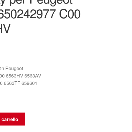
650242977 C00
HV
oën Peugeot
00 6563HV 6563AV
0 6563TF 659601
i
 carrello