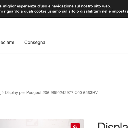
 EUR
Lun-Ven 9:
la miglior esperienza d'uso e navigazione sul nostro sito web.
i riguardo a quali cookie usiamo sul sito o disabilitarli nelle
impostaz
Reclami
Consegna
to
Il mio account
Pagamenti
Politica sulla riservatezza
a
Rimostranza
Spedizione in tutto il mondo
Termini e condizioni
6
Display per Peugeot 206 9650242977 C00 6563HV
Displ