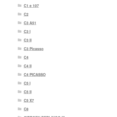
C1 e 107
C2
C3 A51
C3 I
C3 II
C3 Picasso
C4
C4 II
C4 PICASSO
C5 I
C5 II
C5 X7
C8