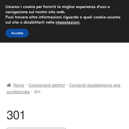
CONSEGNA da 7 EUR
Usiamo i cookie per fornirti la miglior esperienza d'uso e
navigazione sul nostro sito web.
Lun-Ven 9:00 - 16:00
800 580 290
/
Puoi trovare altre informazioni riguardo a quali cookie usiamo
sul sito o disabilitarli nelle
impostazioni
.
Vai
Vai
Menu
Accetta
alla
al
navigazione
contenuto
Home
Cestino
Chi siamo
Home
Componenti elettrici
Comandi riscaldamento aria
condizionata
301
Consegna
Contatto
301
Il mio account