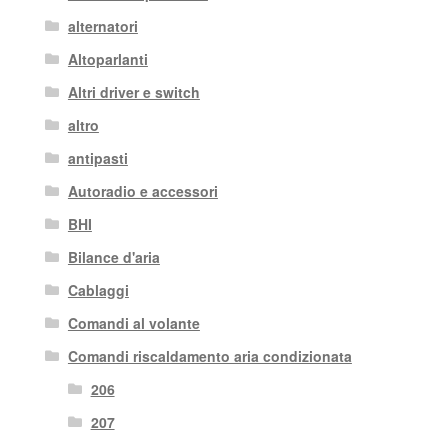
alternatori
Altoparlanti
Altri driver e switch
altro
antipasti
Autoradio e accessori
BHI
Bilance d'aria
Cablaggi
Comandi al volante
Comandi riscaldamento aria condizionata
206
207