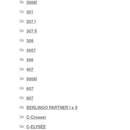
3008I
301
307 I
307 II
308
4007
406
407
5008I
607
807
BERLINGO PARTNER I e II
C-Crosser
C-ELYSÉE