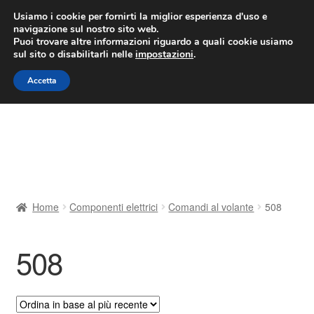
CONSEGNA da 7 EUR
Usiamo i cookie per fornirti la miglior esperienza d'uso e
navigazione sul nostro sito web.
Lun-Ven 9:00 - 16:00
800 580 290
/
Puoi trovare altre informazioni riguardo a quali cookie usiamo
sul sito o disabilitarli nelle
impostazioni
.
Vai
Vai
Menu
Accetta
alla
al
navigazione
contenuto
Home
Cestino
Chi siamo
Home
Componenti elettrici
Comandi al volante
508
Consegna
508
Contatto
Il mio account