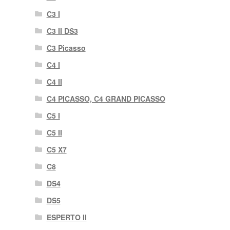
C3 I
C3 II DS3
C3 Picasso
C4 I
C4 II
C4 PICASSO, C4 GRAND PICASSO
C5 I
C5 II
C5 X7
C8
DS4
DS5
ESPERTO II