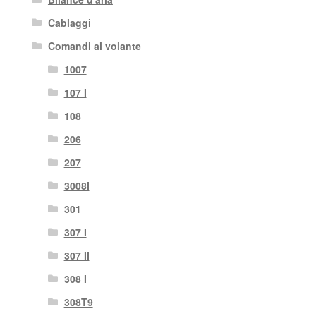
Cablaggi
Comandi al volante
1007
107 I
108
206
207
3008I
301
307 I
307 II
308 I
308T9