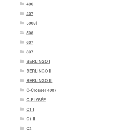
406
407
5008I
508
607
807
BERLINGO I
BERLINGO II
BERLINGO III
C-Crosser 4007
C-ELYSÉE
C1 I
C1 II
C2