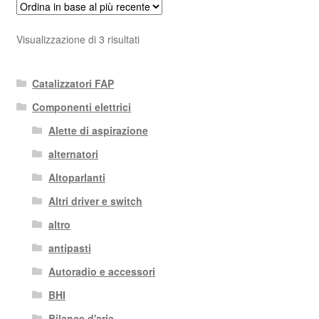
Ordina
Visualizzazione di 3 risultati
in
base
Catalizzatori FAP
al
più
Componenti elettrici
recente
Alette di aspirazione
alternatori
Altoparlanti
Altri driver e switch
altro
antipasti
Autoradio e accessori
BHI
Bilance d'aria