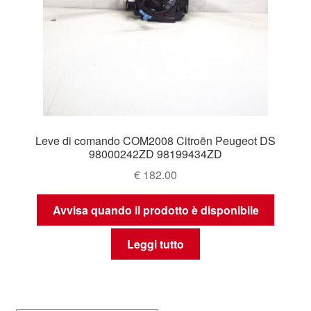
Leve di comando COM2008 Citroën Peugeot DS
98000242ZD 98199434ZD
€
182.00
Avvisa quando il prodotto è disponibile
Leggi tutto