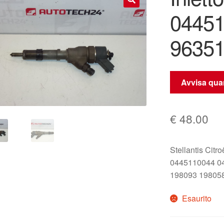
0445
🔍
96351
Avvisa quan
€
48.00
Stellantis Citr
0445110044 0
198093 19805
Esaurito