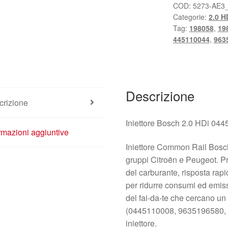
COD:
5273-AE3
Categorie:
2.0 H
Tag:
198058
,
19
445110044
,
963
Descrizione
crizione
Iniettore Bosch 2.0 HDi 0
rmazioni aggiuntive
Iniettore Common Rail Bosch
gruppi Citroën e Peugeot. P
del carburante, risposta rap
per ridurre consumi ed emiss
del fai-da-te che cercano un
(0445110008, 9635196580, 1
iniettore.