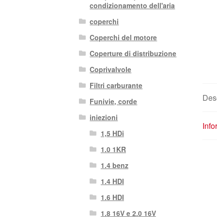
condizionamento dell'aria
coperchi
Coperchi del motore
Coperture di distribuzione
Coprivalvole
Filtri carburante
Des
Funivie, corde
iniezioni
Info
1,5 HDi
1.0 1KR
1.4 benz
1.4 HDI
1.6 HDI
1.8 16V e 2.0 16V