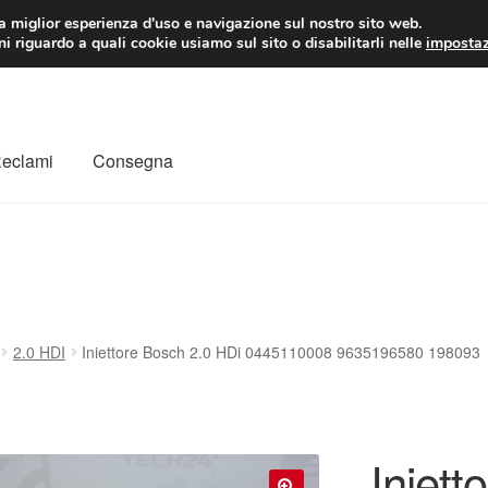
 EUR
Lun-Ven 9:
la miglior esperienza d'uso e navigazione sul nostro sito web.
i riguardo a quali cookie usiamo sul sito o disabilitarli nelle
impostaz
Reclami
Consegna
to
Il mio account
Pagamenti
Politica sulla riservatezza
a
Rimostranza
Spedizione in tutto il mondo
Termini e condizioni
2.0 HDI
Iniettore Bosch 2.0 HDi 0445110008 9635196580 198093
Iniett