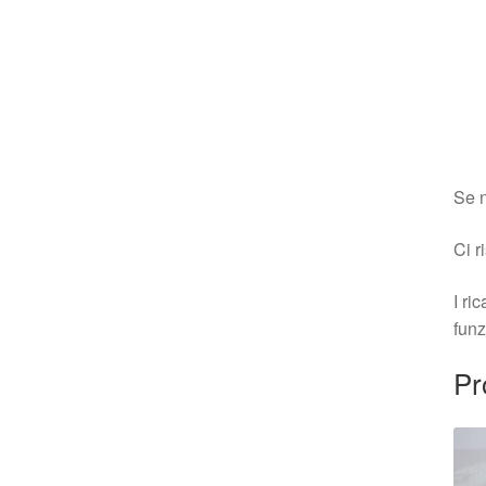
Se n
Ci r
I ri
funz
Pr