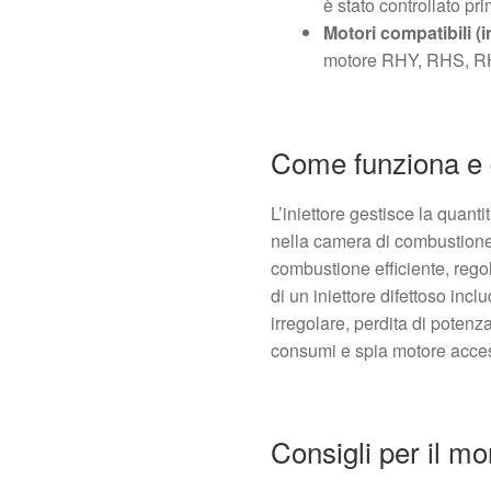
è stato controllato pr
Motori compatibili (in
motore RHY, RHS, R
Come funziona e q
L’iniettore gestisce la quan
nella camera di combustione
combustione efficiente, regol
di un iniettore difettoso inc
irregolare, perdita di potenz
consumi e spia motore acce
Consigli per il m