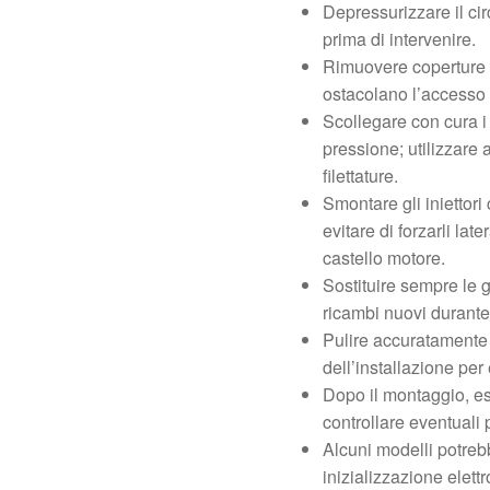
Depressurizzare il cir
prima di intervenire.
Rimuovere coperture m
ostacolano l’accesso a
Scollegare con cura i c
pressione; utilizzare a
filettature.
Smontare gli iniettori
evitare di forzarli la
castello motore.
Sostituire sempre le 
ricambi nuovi durante
Pulire accuratamente l
dell’installazione per
Dopo il montaggio, es
controllare eventuali
Alcuni modelli potreb
inizializzazione elett