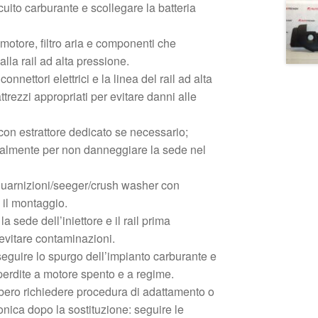
cuito carburante e scollegare la batteria
otore, filtro aria e componenti che
lla rail ad alta pressione.
onnettori elettrici e la linea del rail ad alta
ttrezzi appropriati per evitare danni alle
 con estrattore dedicato se necessario;
teralmente per non danneggiare la sede nel
guarnizioni/seeger/crush washer con
 il montaggio.
a sede dell’iniettore e il rail prima
 evitare contaminazioni.
eguire lo spurgo dell’impianto carburante e
 perdite a motore spento e a regime.
bero richiedere procedura di adattamento o
ronica dopo la sostituzione: seguire le