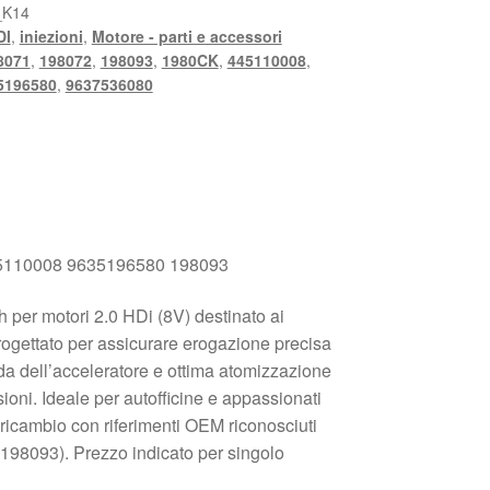
_K14
DI
,
iniezioni
,
Motore - parti e accessori
8071
,
198072
,
198093
,
1980CK
,
445110008
,
5196580
,
9637536080
445110008 9635196580 198093
 per motori 2.0 HDi (8V) destinato ai
rogettato per assicurare erogazione precisa
ida dell’acceleratore e ottima atomizzazione
ioni. Ideale per autofficine e appassionati
 ricambio con riferimenti OEM riconosciuti
98093). Prezzo indicato per singolo