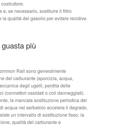
 costruttore.
 e, se necessario, sostituire il filtro
e la qualità del gasolio per evitare recidive.
i guasta più
el Common Rail sono generalmente
ne del carburante (sporcizia, acqua,
eccanica degli ugelli, perdita delle
ci (connettori ossidati o coil danneggiati).
ente, la mancata sostituzione periodica del
o di acqua nel serbatoio accelera il degrado.
iste un intervallo di sostituzione fisso: la
one, qualità del carburante e