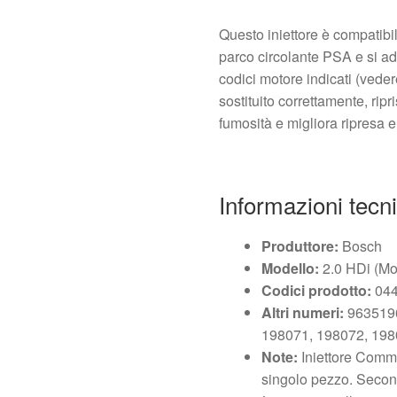
Questo iniettore è compatibil
parco circolante PSA e si ada
codici motore indicati (vede
sostituito correttamente, ripr
fumosità e migliora ripresa
Informazioni tecn
Produttore:
Bosch
Modello:
2.0 HDi (Mo
Codici prodotto:
044
Altri numeri:
9635196
198071, 198072, 19
Note:
Iniettore Commo
singolo pezzo. Second