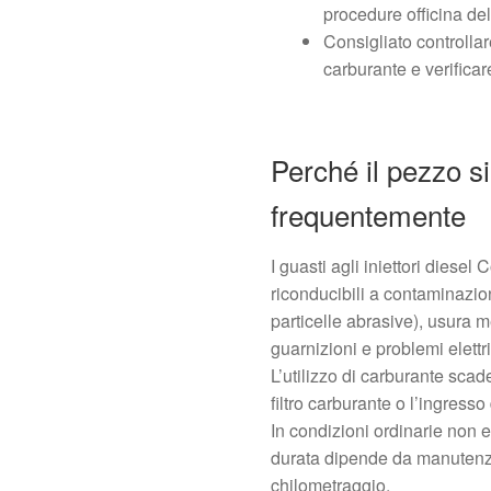
procedure officina del
Consigliato controllare
carburante e verificar
Perché il pezzo s
frequentemente
I guasti agli iniettori dies
riconducibili a contaminazio
particelle abrasive), usura m
guarnizioni e problemi elettri
L’utilizzo di carburante scad
filtro carburante o l’ingress
In condizioni ordinarie non es
durata dipende da manutenzi
chilometraggio.