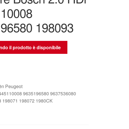
110008
96580 198093
do il prodotto è disponibile
oën Peugeot
445110008 9635196580 9637536080
8 198071 198072 1980CK