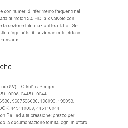
e con numeri di riferimento frequenti nel
tta ai motori 2.0 HDi a 8 valvole con i
re la sezione Informazioni tecniche). Se
istina regolarità di funzionamento, riduce
 e consumo.
iche
tore 8V) – Citroën / Peugeot
5110008, 0445110044
580, 9637536080, 198093, 198058,
80CK, 445110008, 445110044
n Rail ad alta pressione; prezzo per
o la documentazione fornita, ogni iniettore