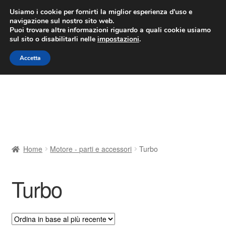
CONSEGNA da 7 EUR
Usiamo i cookie per fornirti la miglior esperienza d'uso e
navigazione sul nostro sito web.
Lun-Ven 9:00 - 16:00
800 580 290
/
Puoi trovare altre informazioni riguardo a quali cookie usiamo
sul sito o disabilitarli nelle
impostazioni
.
Vai
Vai
Menu
Accetta
alla
al
navigazione
contenuto
Home
Cestino
Chi siamo
Home
Motore - parti e accessori
Turbo
Consegna
Turbo
Contatto
Il mio account