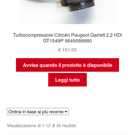
Turbocompressore Citroën Peugeot Garrett 2.2 HDi
GT1549P 9649588680
€
151.00
Avvisa quando il prodotto è disponibile
Leggi tutto
Ordina
Visualizzazione di 1-12 di 30 risultati
in