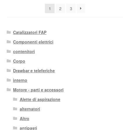
base
1
2
3
al
più
recente
Catalizzatori FAP
Componenti elettrici
contenitori
Corpo
Drawbar e teleferiche
interno
Motore - parti e accessori
Alette di aspirazione
alternatori
Altro
antipasti