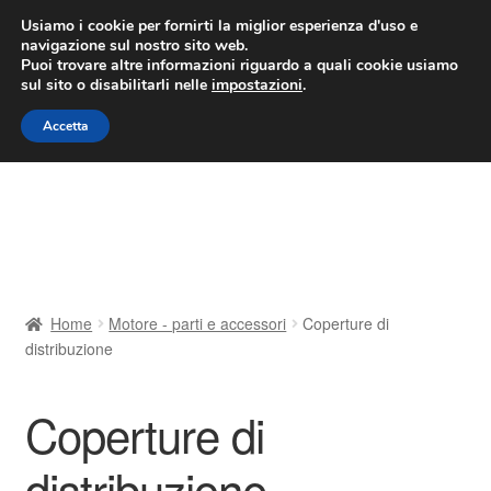
CONSEGNA da 7 EUR
Usiamo i cookie per fornirti la miglior esperienza d'uso e
navigazione sul nostro sito web.
Lun-Ven 9:00 - 16:00
800 580 290
/
Puoi trovare altre informazioni riguardo a quali cookie usiamo
sul sito o disabilitarli nelle
impostazioni
.
Vai
Vai
Menu
Accetta
alla
al
navigazione
contenuto
Home
Cestino
Chi siamo
Home
Motore - parti e accessori
Coperture di
distribuzione
Consegna
Contatto
Coperture di
distribuzione
Il mio account