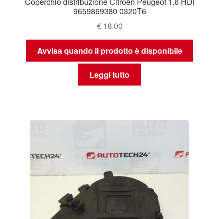
Coperchio distribuzione Citroën Peugeot 1.6 HDi
9659869380 0320T6
€
18.00
Avvisa quando il prodotto è disponibile
Leggi tutto