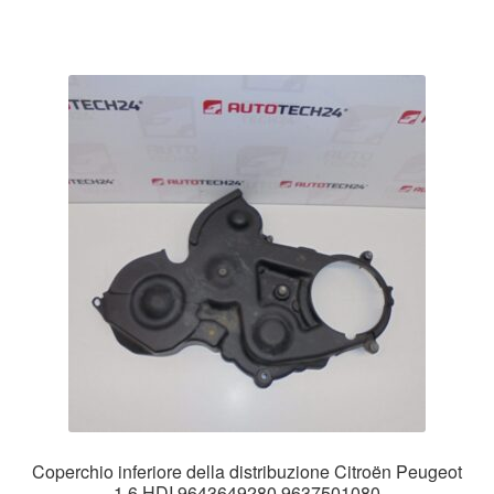
Coperchio inferiore della distribuzione Citroën Peugeot
1.6 HDI 9643649280 9637501080