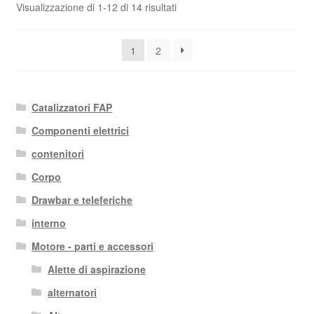
Ordina
Visualizzazione di 1-12 di 14 risultati
in
base
1
2
al
più
recente
Catalizzatori FAP
Componenti elettrici
contenitori
Corpo
Drawbar e teleferiche
interno
Motore - parti e accessori
Alette di aspirazione
alternatori