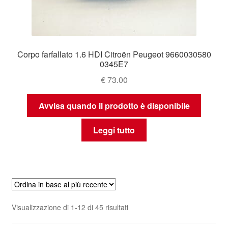
Corpo farfallato 1.6 HDI Citroën Peugeot 9660030580
0345E7
€
73.00
Avvisa quando il prodotto è disponibile
Leggi tutto
Ordina
Visualizzazione di 1-12 di 45 risultati
in