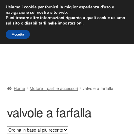
CONSEGNA da 7 EUR
Usiamo i cookie per fornirti la miglior esperienza d'uso e
navigazione sul nostro sito web.
Lun-Ven 9:00 - 16:00
800 580 290
/
Puoi trovare altre informazioni riguardo a quali cookie usiamo
sul sito o disabilitarli nelle
impostazioni
.
Vai
Vai
Menu
Accetta
alla
al
navigazione
contenuto
Home
Cestino
Chi siamo
Home
Motore - parti e accessori
valvole a farfalla
Consegna
valvole a farfalla
Contatto
Il mio account