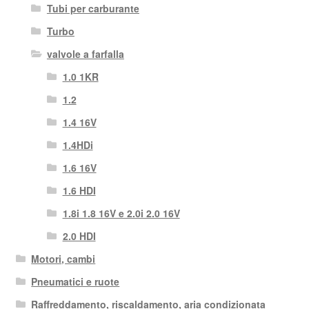
Tubi per carburante
Turbo
valvole a farfalla
1.0 1KR
1.2
1.4 16V
1.4HDi
1.6 16V
1.6 HDI
1.8i 1.8 16V e 2.0i 2.0 16V
2.0 HDI
Motori, cambi
Pneumatici e ruote
Raffreddamento, riscaldamento, aria condizionata