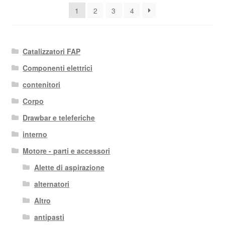
base
1
2
3
4
al
più
recente
Catalizzatori FAP
Componenti elettrici
contenitori
Corpo
Drawbar e teleferiche
interno
Motore - parti e accessori
Alette di aspirazione
alternatori
Altro
antipasti