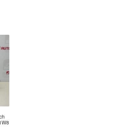
sch
01W8