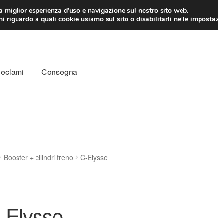
 EUR
Lun-Ven 9:
la miglior esperienza d'uso e navigazione sul nostro sito web.
i riguardo a quali cookie usiamo sul sito o disabilitarli nelle
impostaz
Reclami
Consegna
to
Il mio account
Pagamenti
Politica sulla riservatezza
a
Rimostranza
Spedizione in tutto il mondo
Termini e condizioni
Booster + cilindri freno
C-Elysse
-Elysse