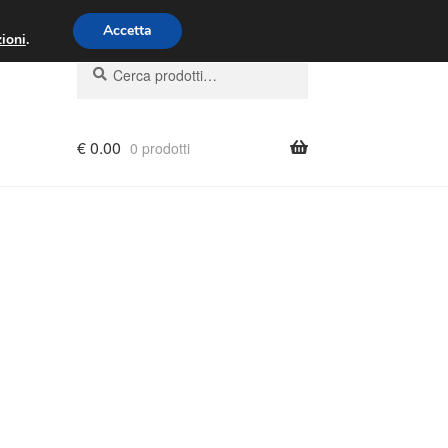
00 - 16:00
800 580 290
/
Accetta
ioni
.
Cerca:
Cerca
€
0.00
0 prodotti