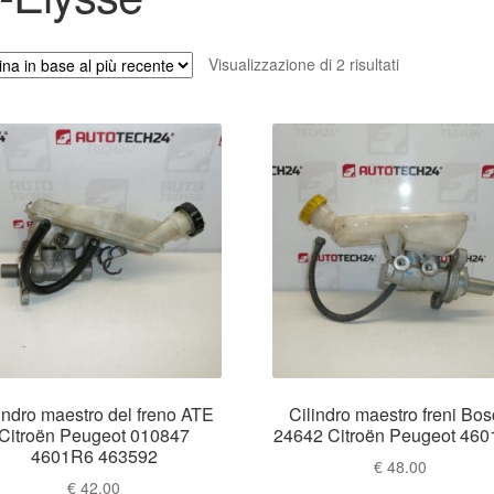
Ordina
Visualizzazione di 2 risultati
in
base
al
più
recente
indro maestro del freno ATE
Cilindro maestro freni Bo
Citroën Peugeot 010847
24642 Citroën Peugeot 46
4601R6 463592
€
48.00
€
42.00