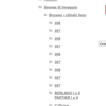
Sistema di frenaggio
Booster + cilindri freno
206
207
208
301
306
307
308
407
607
BERLINGO I e II
PARTNER I e II
C-Elysse