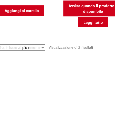
Avvisa quando il prodotto
Aggiungi al carrello
disponibile
Leggi tutto
Ordina
Visualizzazione di 2 risultati
in
base
al
più
recente