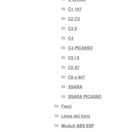
C1 107
C2 C3
C3 II
C4
C4 PICASSO
C5 I II
C5 X7
C8 e 807
XSARA
XSARA PICASSO
Freni
Linee dei freni
Moduli ABS ESP