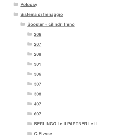
Poloosy
Sistema di frenaggio
Booster + cilindri freno
206
207
208
301
306
307
308
407
607
BERLINGO I e II PARTNER I e II
C-Elysse