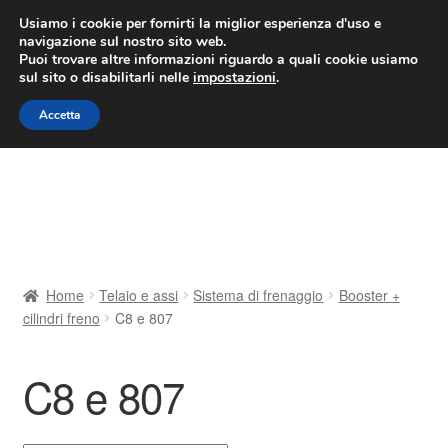
CONSEGNA da 7 EUR
Usiamo i cookie per fornirti la miglior esperienza d'uso e
navigazione sul nostro sito web.
Lun-Ven 9:00 - 16:00
800 580 290
/
Puoi trovare altre informazioni riguardo a quali cookie usiamo
sul sito o disabilitarli nelle
impostazioni
.
Vai
Vai
Menu
Accetta
alla
al
navigazione
contenuto
Home
Cestino
Chi siamo
Home
Telaio e assi
Sistema di frenaggio
Booster +
cilindri freno
C8 e 807
Consegna
Contatto
C8 e 807
Il mio account