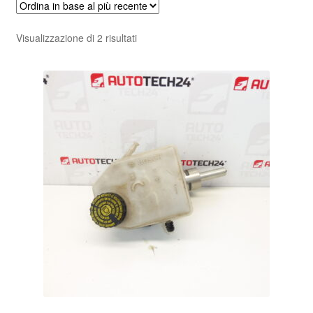
Pagamenti
Ordina
Visualizzazione di 2 risultati
in
Politica sulla riservatezza
base
al
Procedura di Reclamo
più
recente
Registratore di cassa
Rimostranza
Spedizione in tutto il mondo
Termini e condizioni