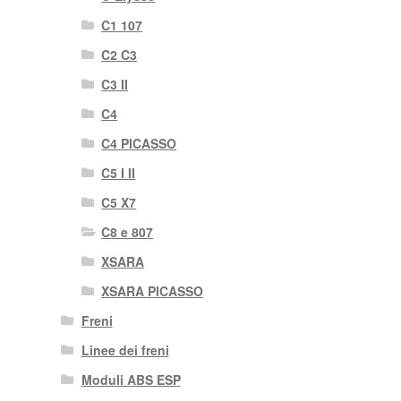
C1 107
C2 C3
C3 II
C4
C4 PICASSO
C5 I II
C5 X7
C8 e 807
XSARA
XSARA PICASSO
Freni
Linee dei freni
Moduli ABS ESP