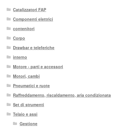
base
Catalizzatori FAP
al
più
Componenti elettrici
recente
contenitori
Corpo
Drawbar e teleferiche
interno
Motore - parti e accessori
Motori, cambi
Pneumatici e ruote
Raffreddamento, riscaldamento, aria condizionata
Set di strumenti
Telaio e assi
Gestione