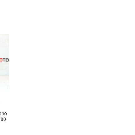
reno
580