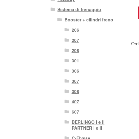
Sistema di frenaggio
Booster + cilindri freno
206
207
208
301
306
307
308
407
607
BERLINGO I e II
PARTNER I e II
C-Elysse