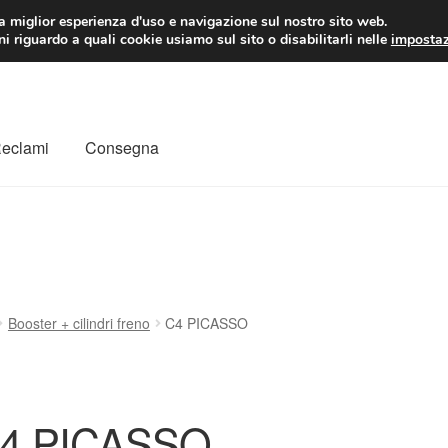
 EUR
Lun-Ven 9:
la miglior esperienza d'uso e navigazione sul nostro sito web.
i riguardo a quali cookie usiamo sul sito o disabilitarli nelle
impostaz
Reclami
Consegna
to
Il mio account
Pagamenti
Politica sulla riservatezza
a
Rimostranza
Spedizione in tutto il mondo
Termini e condizioni
Booster + cilindri freno
C4 PICASSO
4 PICASSO