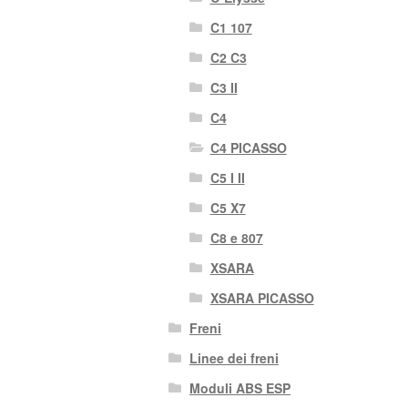
C1 107
C2 C3
C3 II
C4
C4 PICASSO
C5 I II
C5 X7
C8 e 807
XSARA
XSARA PICASSO
Freni
Linee dei freni
Moduli ABS ESP