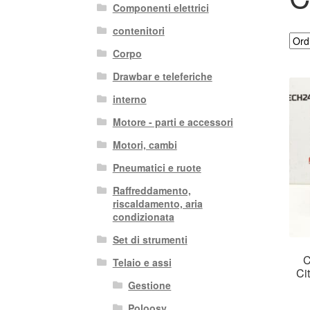
Componenti elettrici
contenitori
Corpo
Drawbar e teleferiche
interno
Motore - parti e accessori
Motori, cambi
Pneumatici e ruote
Raffreddamento,
riscaldamento, aria
condizionata
Set di strumenti
C
Telaio e assi
Ci
Gestione
Poloosy