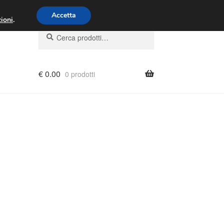
00 - 16:00
800 580 290
/
Accetta
ioni
.
Cerca:
Cerca
€
0.00
0 prodotti