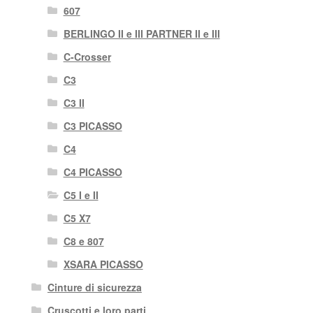
607
BERLINGO II e III PARTNER II e III
C-Crosser
C3
C3 II
C3 PICASSO
C4
C4 PICASSO
C5 I e II
C5 X7
C8 e 807
XSARA PICASSO
Cinture di sicurezza
Cruscotti e loro parti