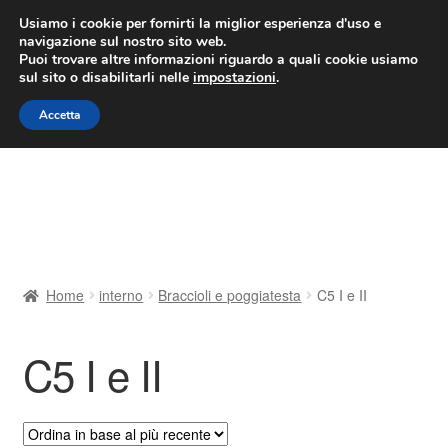
CONSEGNA da 7 EUR
Usiamo i cookie per fornirti la miglior esperienza d'uso e
navigazione sul nostro sito web.
Lun-Ven 9:00 - 16:00
800 580 290
/
Puoi trovare altre informazioni riguardo a quali cookie usiamo
sul sito o disabilitarli nelle
impostazioni
.
Vai
Vai
Menu
Accetta
alla
al
navigazione
contenuto
Home
Cestino
Chi siamo
Home
interno
Braccioli e poggiatesta
C5 I e II
Consegna
C5 I e II
Contatto
Il mio account