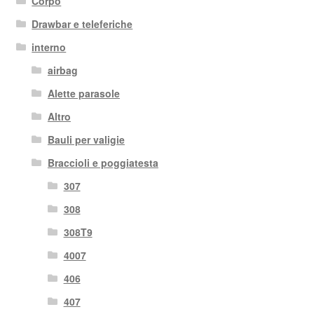
Corpo
Drawbar e teleferiche
interno
airbag
Alette parasole
Altro
Bauli per valigie
Braccioli e poggiatesta
307
308
308T9
4007
406
407