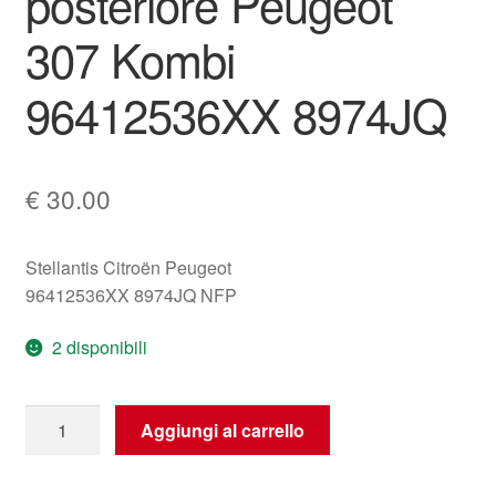
posteriore Peugeot
307 Kombi
96412536XX 8974JQ
€
30.00
Stellantis Citroën Peugeot
96412536XX 8974JQ NFP
2 disponibili
Cintura
Aggiungi al carrello
di
sicurezza