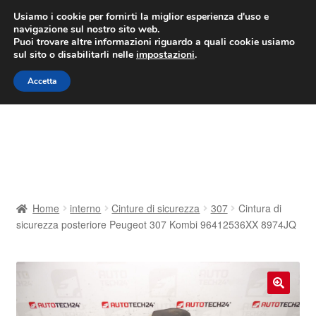
CONSEGNA da 7 EUR
Usiamo i cookie per fornirti la miglior esperienza d'uso e
navigazione sul nostro sito web.
Lun-Ven 9:00 - 16:00
800 580 290
/
Puoi trovare altre informazioni riguardo a quali cookie usiamo
sul sito o disabilitarli nelle
impostazioni
.
Vai
Vai
Menu
Accetta
alla
al
navigazione
contenuto
Home
Cestino
Chi siamo
Home
interno
Cinture di sicurezza
307
Cintura di
sicurezza posteriore Peugeot 307 Kombi 96412536XX 8974JQ
Consegna
Contatto
🔍
Il mio account