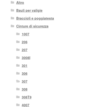
Altro
Bauli per valigie
Braccioli e poggiatesta
Cinture di sicurezza
1007
206
207
3008I
301
306
307
308
308T9
4007