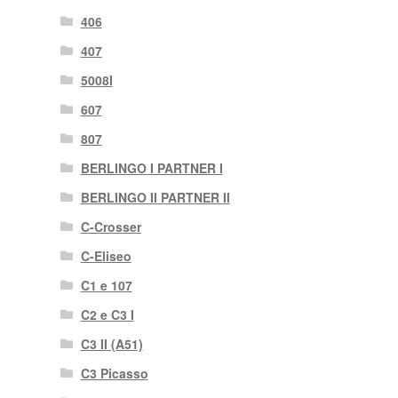
406
407
5008I
607
807
BERLINGO I PARTNER I
BERLINGO II PARTNER II
C-Crosser
C-Eliseo
C1 e 107
C2 e C3 I
C3 II (A51)
C3 Picasso