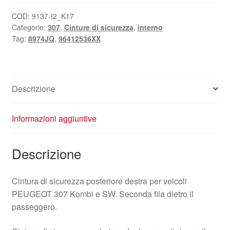
posteriore
Peugeot
COD:
9137-I2_K17
Categorie:
307
,
Cinture di sicurezza
,
interno
307
Tag:
8974JQ
,
96412536XX
Kombi
96412536XX
8974JQ
quantità
Descrizione
Informazioni aggiuntive
Descrizione
Cintura di sicurezza posteriore destra per veicoli
PEUGEOT 307 Kombi e SW. Seconda fila dietro il
passeggero.