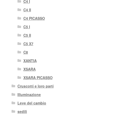
C4 I
C4 II
C4 PICASSO
C5 I
C5 II
C5 X7
C8
XANTIA
XSARA
XSARA PICASSO
Cruscotti e loro parti
Illuminazione
Leve del cambio
sedili