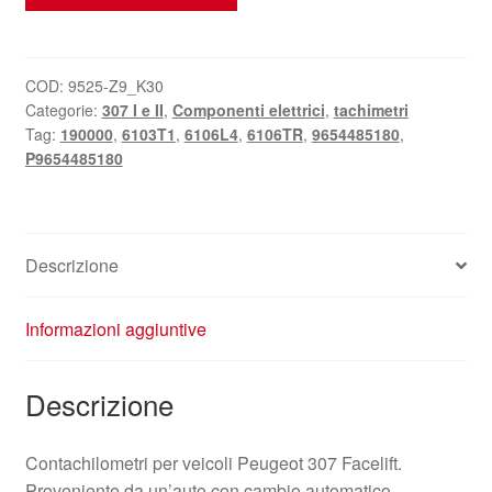
190000
km
Peugeot
307
COD:
9525-Z9_K30
Categorie:
307 I e II
,
Componenti elettrici
,
tachimetri
automatico
Tag:
190000
,
6103T1
,
6106L4
,
6106TR
,
9654485180
,
9654485180
P9654485180
quantità
Descrizione
Informazioni aggiuntive
Descrizione
Contachilometri per veicoli Peugeot 307 Facelift.
Proveniente da un’auto con cambio automatico.