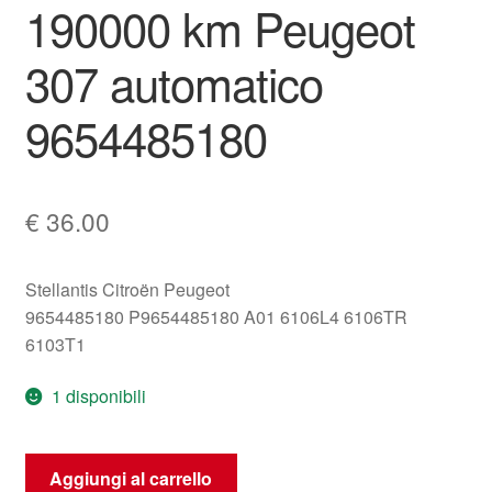
190000 km Peugeot
307 automatico
9654485180
€
36.00
Stellantis Citroën Peugeot
9654485180 P9654485180 A01 6106L4 6106TR
6103T1
1 disponibili
Contachilometri
Aggiungi al carrello