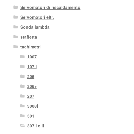
Servomotori di riscaldamento
Servomotori eltr.
Sonda lambda
staffetta
tachimetri
1007
107 I
206
206+
207
3008I
301
307 I e II