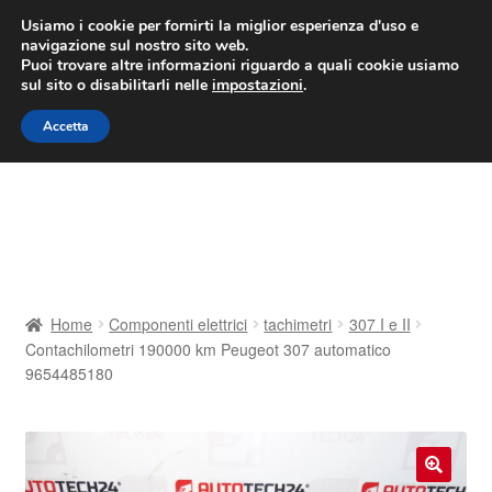
CONSEGNA da 7 EUR
Usiamo i cookie per fornirti la miglior esperienza d'uso e
navigazione sul nostro sito web.
Lun-Ven 9:00 - 16:00
800 580 290
/
Puoi trovare altre informazioni riguardo a quali cookie usiamo
sul sito o disabilitarli nelle
impostazioni
.
Vai
Vai
Menu
Accetta
alla
al
navigazione
contenuto
Home
Cestino
Chi siamo
Home
Componenti elettrici
tachimetri
307 I e II
Contachilometri 190000 km Peugeot 307 automatico
Consegna
9654485180
Contatto
Il mio account