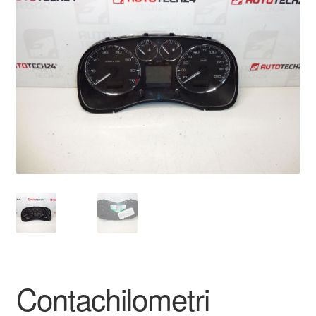
🔍
Pagamenti
Politica sulla riservatezza
Procedura di Reclamo
Registratore di cassa
Rimostranza
Spedizione in tutto il mondo
Termini e condizioni
Contachilometri