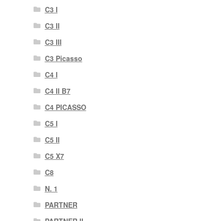
C3 I
C3 II
C3 III
C3 Picasso
C4 I
C4 II B7
C4 PICASSO
C5 I
C5 II
C5 X7
C8
N. 1
PARTNER