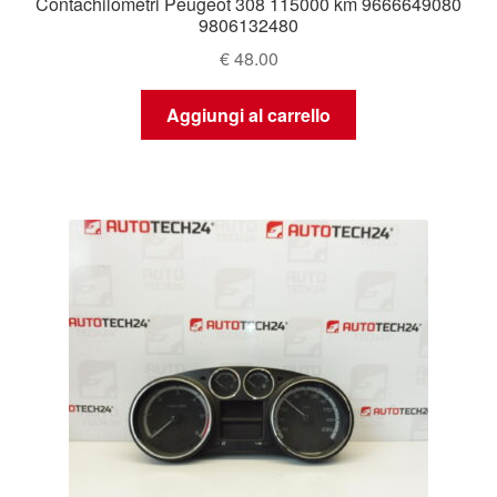
Contachilometri Peugeot 308 115000 km 9666649080
9806132480
€
48.00
Aggiungi al carrello