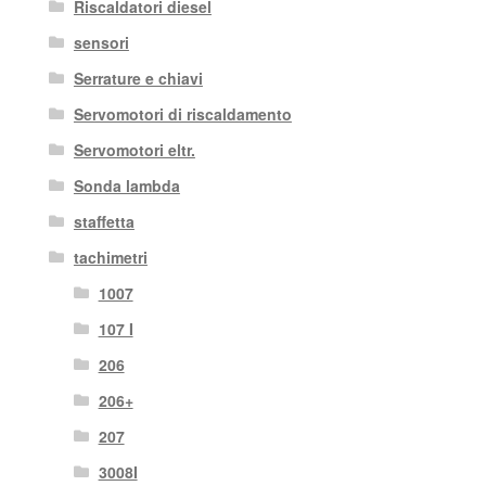
Riscaldatori diesel
sensori
Serrature e chiavi
Servomotori di riscaldamento
Servomotori eltr.
Sonda lambda
staffetta
tachimetri
1007
107 I
206
206+
207
3008I