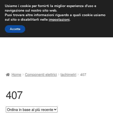
CONSEGNA da 7 EUR
Usiamo i cookie per fornirti la miglior esperienza d'uso e
navigazione sul nostro sito web.
Lun-Ven 9:00 - 16:00
800 580 290
/
Puoi trovare altre informazioni riguardo a quali cookie usiamo
sul sito o disabilitarli nelle
impostazioni
.
Vai
Vai
Menu
Accetta
alla
al
navigazione
contenuto
Home
Cestino
Chi siamo
Home
Componenti elettrici
tachimetri
407
Consegna
407
Contatto
Il mio account