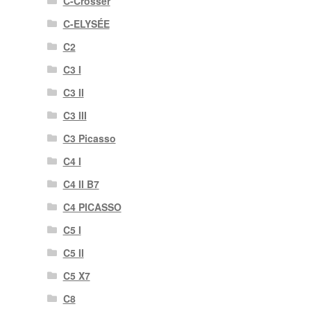
C-Crosser
C-ELYSÉE
C2
C3 I
C3 II
C3 III
C3 Picasso
C4 I
C4 II B7
C4 PICASSO
C5 I
C5 II
C5 X7
C8