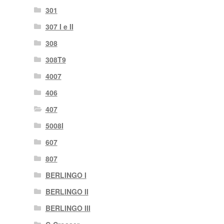
301
307 I e II
308
308T9
4007
406
407
5008I
607
807
BERLINGO I
BERLINGO II
BERLINGO III