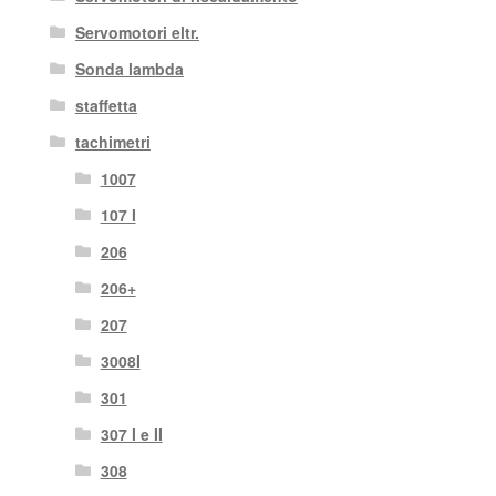
Servomotori eltr.
Sonda lambda
staffetta
tachimetri
1007
107 I
206
206+
207
3008I
301
307 I e II
308