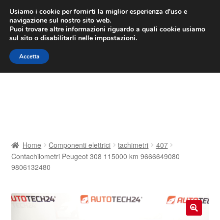
CONSEGNA da 7 EUR
Usiamo i cookie per fornirti la miglior esperienza d'uso e
navigazione sul nostro sito web.
Lun-Ven 9:00 - 16:00
800 580 290
/
Puoi trovare altre informazioni riguardo a quali cookie usiamo
sul sito o disabilitarli nelle
impostazioni
.
Vai
Vai
Menu
Accetta
alla
al
navigazione
contenuto
Home
Cestino
Chi siamo
Home
Componenti elettrici
tachimetri
407
Contachilometri Peugeot 308 115000 km 9666649080
Consegna
9806132480
Contatto
Il mio account