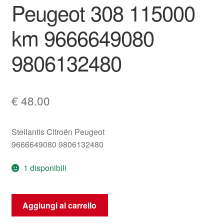
Peugeot 308 115000
km 9666649080
9806132480
€
48.00
Stellantis Citroën Peugeot
9666649080 9806132480
1 disponibili
Contachilometri
Aggiungi al carrello
Peugeot