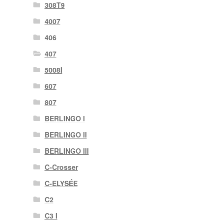
308T9
4007
406
407
5008I
607
807
BERLINGO I
BERLINGO II
BERLINGO III
C-Crosser
C-ELYSÉE
C2
C3 I