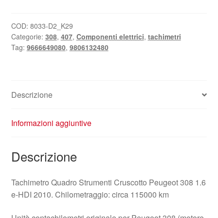
308
115000
km
COD:
8033-D2_K29
Categorie:
308
,
407
,
Componenti elettrici
,
tachimetri
9666649080
Tag:
9666649080
,
9806132480
9806132480
quantità
Descrizione
Informazioni aggiuntive
Descrizione
Tachimetro Quadro Strumenti Cruscotto Peugeot 308 1.6
e-HDI 2010. Chilometraggio: circa 115000 km
Unità contachilometri originale per Peugeot 308 (motore