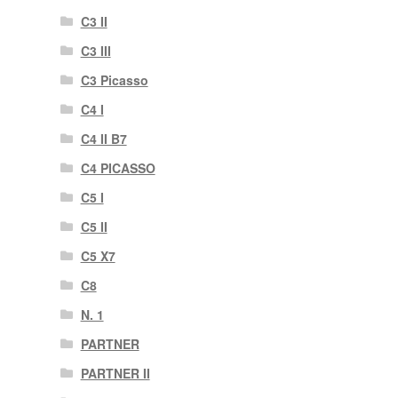
C3 II
C3 III
C3 Picasso
C4 I
C4 II B7
C4 PICASSO
C5 I
C5 II
C5 X7
C8
N. 1
PARTNER
PARTNER II