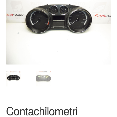
🔍
Pagamenti
Politica sulla riservatezza
Procedura di Reclamo
Registratore di cassa
Rimostranza
Spedizione in tutto il mondo
Termini e condizioni
Contachilometri