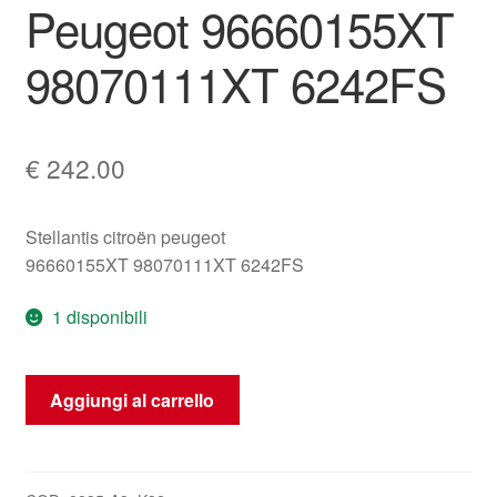
Peugeot 96660155XT
98070111XT 6242FS
€
242.00
Stellantis citroën peugeot
96660155XT 98070111XT 6242FS
1 disponibili
Comandi
Aggiungi al carrello
ESP
Citroën
Peugeot