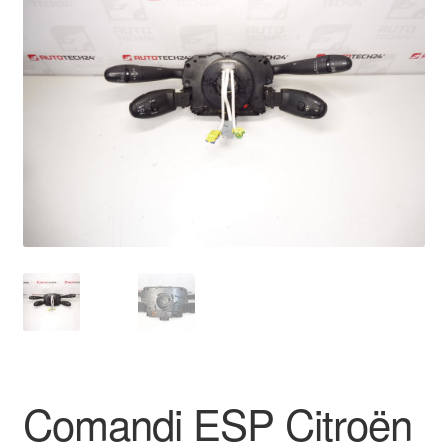
🔍
Pagamenti
Politica sulla riservatezza
Procedura di Reclamo
Registratore di cassa
Rimostranza
Spedizione in tutto il mondo
Termini e condizioni
Comandi ESP Citroën