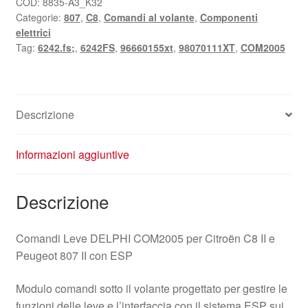
96660155XT
COD:
8835-A3_K32
Categorie:
807
,
C8
,
Comandi al volante
,
Componenti
98070111XT
elettrici
6242FS
Tag:
6242.fs;
,
6242FS
,
96660155xt
,
98070111XT
,
COM2005
quantità
Descrizione
Informazioni aggiuntive
Descrizione
Comandi Leve DELPHI COM2005 per Citroën C8 II e
Peugeot 807 II con ESP
Modulo comandi sotto il volante progettato per gestire le
funzioni delle leve e l’interfaccia con il sistema ESP sui