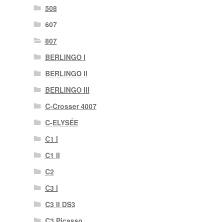
508
607
807
BERLINGO I
BERLINGO II
BERLINGO III
C-Crosser 4007
C-ELYSÉE
C1 I
C1 II
C2
C3 I
C3 II DS3
C3 Picasso