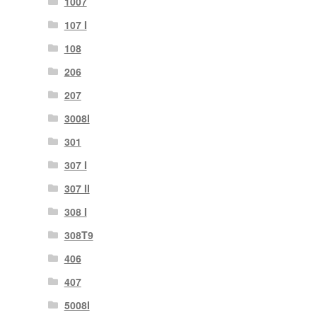
1007
107 I
108
206
207
3008I
301
307 I
307 II
308 I
308T9
406
407
5008I