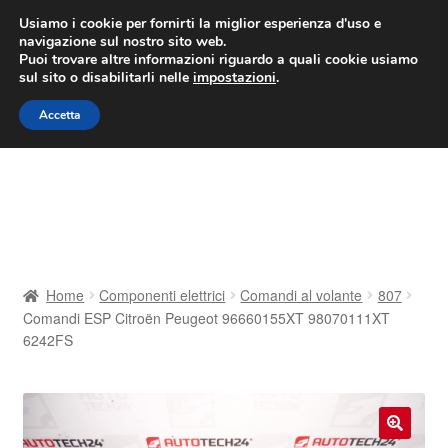
CONSEGNA da 7 EUR
Usiamo i cookie per fornirti la miglior esperienza d'uso e
navigazione sul nostro sito web.
Lun-Ven 9:00 - 16:00
800 580 290
/
Puoi trovare altre informazioni riguardo a quali cookie usiamo
sul sito o disabilitarli nelle
impostazioni
.
Vai
Vai
Menu
Accetta
alla
al
navigazione
contenuto
Home
Cestino
Chi siamo
Home
Componenti elettrici
Comandi al volante
807
Comandi ESP Citroën Peugeot 96660155XT 98070111XT
Consegna
6242FS
Contatto
Il mio account