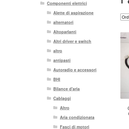
Componenti elettrici
Alette di aspirazione
alternatori
Altoparlanti
Altri driver e switch
altro
antipasti
Autoradio e accessori
BHI
Bilance d'aria
Cablaggi
Altro
Aria condizionata
Fasci di motori