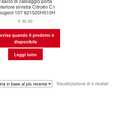
Fascio di cablaggio porta
teriore sinistra Citroën C1
eugeot 107 821520H010H
€
30.00
vvisa quando il prodotto è
disponibile
Leggi tutto
Ordina
Visualizzazione di 4 risultati
in
base
al
più
recente