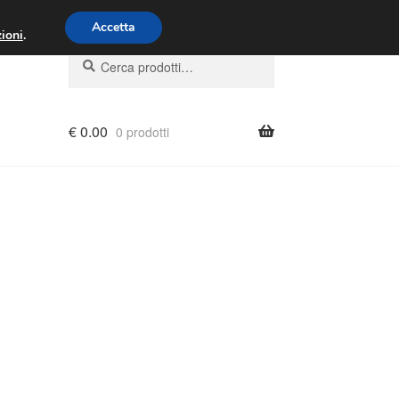
00 - 16:00
800 580 290
/
Accetta
ioni
.
Cerca:
Cerca
€
0.00
0 prodotti