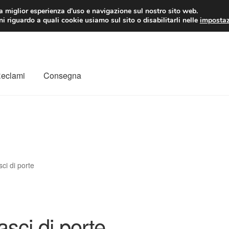
 EUR
Lun-Ven 9:
la miglior esperienza d'uso e navigazione sul nostro sito web.
i riguardo a quali cookie usiamo sul sito o disabilitarli nelle
impostaz
Reclami
Consegna
to
Il mio account
Pagamenti
Politica sulla riservatezza
a
Rimostranza
Spedizione in tutto il mondo
Termini e condizioni
ci di porte
asci di porte