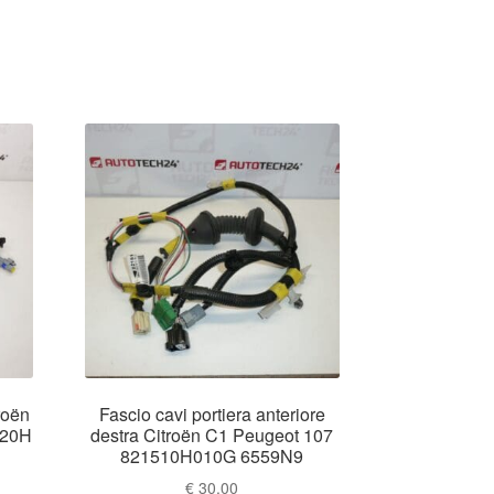
roën
Fascio cavi portiera anteriore
020H
destra Citroën C1 Peugeot 107
821510H010G 6559N9
€
30.00