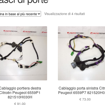
Ordina
Visualizzazione di 4 risultati
in
base
al
più
recente
Cablaggio portiera destra
Cablaggio porta sinistra Cit
Citroën Peugeot 6559P1
Peugeot 6559P7 821520H
821510H030H
€
73.00
€
91.00