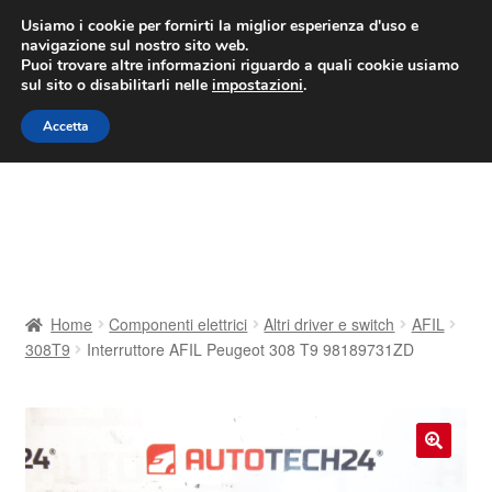
CONSEGNA da 7 EUR
Usiamo i cookie per fornirti la miglior esperienza d'uso e
navigazione sul nostro sito web.
Lun-Ven 9:00 - 16:00
800 580 290
/
Puoi trovare altre informazioni riguardo a quali cookie usiamo
sul sito o disabilitarli nelle
impostazioni
.
Vai
Vai
Menu
Accetta
alla
al
navigazione
contenuto
Home
Cestino
Chi siamo
Home
Componenti elettrici
Altri driver e switch
AFIL
308T9
Interruttore AFIL Peugeot 308 T9 98189731ZD
Consegna
Contatto
🔍
Il mio account