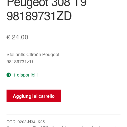
Peugeot 308 T9
98189731ZD
€
24.00
Stellantis Citroën Peugeot
98189731ZD
1 disponibili
Interruttore
Aggiungi al carrello
AFIL
Peugeot
308
T9
COD:
9203-N34_K25