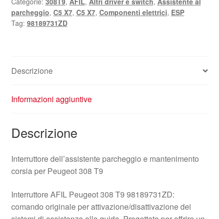
Categorie:
308T9
,
AFIL
,
Altri driver e switch
,
Assistente al
98189731ZD
parcheggio
,
C5 X7
,
C5 X7
,
Componenti elettrici
,
ESP
quantità
Tag:
98189731ZD
Descrizione
Informazioni aggiuntive
Descrizione
Interruttore dell’assistente parcheggio e mantenimento
corsia per Peugeot 308 T9
Interruttore AFIL Peugeot 308 T9 98189731ZD:
comando originale per attivazione/disattivazione dei
sistemi di assistenza alla guida. Progettato per offrire un