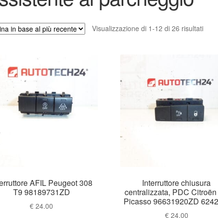
Ordi
Visualizzazione di 1-12 di 26 risultati
in
base
al
più
rece
terruttore AFIL Peugeot 308
Interruttore chiusura
T9 98189731ZD
centralizzata, PDC Citroën
Picasso 96631920ZD 624
€
24.00
€
24.00