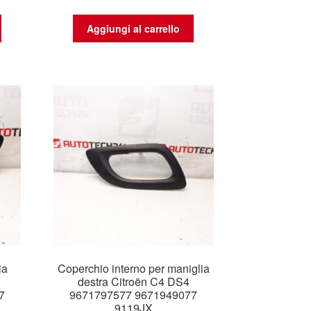
Aggiungi al carrello
ia
Coperchio interno per maniglia
destra Citroën C4 DS4
7
9671797577 9671949077
9119JX