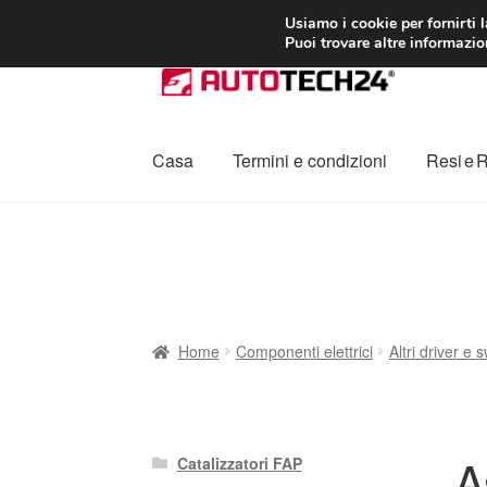
CONSEGNA da 7
Usiamo i cookie per fornirti 
Puoi trovare altre informazion
Vai
Vai
alla
al
navigazione
contenuto
Casa
Termini e condizioni
Resi e 
Home
Cestino
Chi siamo
Consegna
Contat
Procedura di Reclamo
Registratore di cass
Home
Componenti elettrici
Altri driver e 
A
Catalizzatori FAP