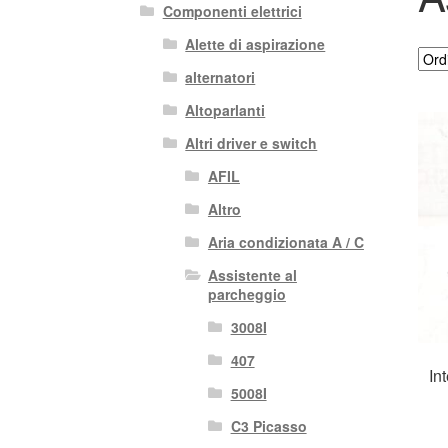
Componenti elettrici
Alette di aspirazione
alternatori
Altoparlanti
Altri driver e switch
AFIL
Altro
Aria condizionata A / C
Assistente al
parcheggio
3008I
407
In
5008I
C3 Picasso