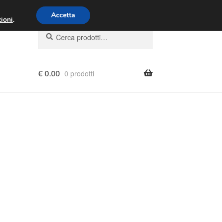
00 - 16:00
800 580 290
/
Accetta
ioni
.
Cerca:
Cerca
€
0.00
0 prodotti