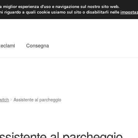
 EUR
Lun-Ven 9:
la miglior esperienza d'uso e navigazione sul nostro sito web.
i riguardo a quali cookie usiamo sul sito o disabilitarli nelle
impostaz
Reclami
Consegna
to
Il mio account
Pagamenti
Politica sulla riservatezza
a
Rimostranza
Spedizione in tutto il mondo
Termini e condizioni
switch
Assistente al parcheggio
ssistente al parcheggio