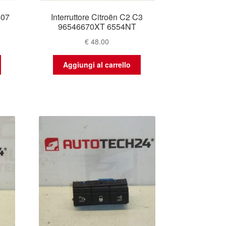
407
Interruttore Citroën C2 C3
96546670XT 6554NT
€
48.00
Aggiungi al carrello