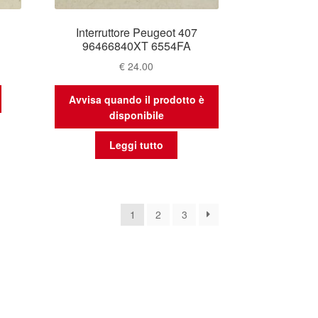
7
Interruttore Peugeot 407
96466840XT 6554FA
€
24.00
Avvisa quando il prodotto è
disponibile
Leggi tutto
na
1
2
3
nte