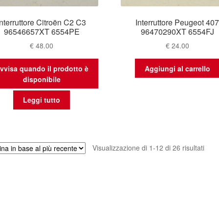
Interruttore Citroën C2 C3
Interruttore Peugeot 40
96546657XT 6554PE
96470290XT 6554FJ
€
48.00
€
24.00
vvisa quando il prodotto è
Aggiungi al carrello
disponibile
Leggi tutto
Ordi
Visualizzazione di 1-12 di 26 risultati
in
base
al
più
rece