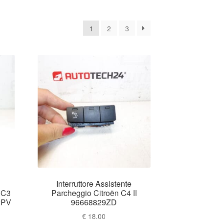
na
1
2
3
nte
Interruttore Assistente
 C3
Parcheggio Citroën C4 II
2PV
96668829ZD
€
18.00