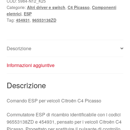
Picasso
COD:
5984-N12_K25
Categorie:
Altri driver e switch
,
C4 Picasso
,
Componenti
96553138ZD
elettrici
,
ESP
454931
Tag:
454931
,
96553138ZD
quantità
Descrizione
Informazioni aggiuntive
Descrizione
Comando ESP per veicoli Citroën C4 Picasso
Commutatore ESP di ricambio identificabile con i codici
96553138ZD e 454931, pensato per i veicoli Citroën C4
Picasso. Progettato per sostituire il pulsante di controllo