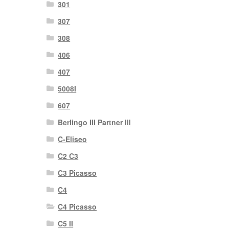
301
307
308
406
407
5008I
607
Berlingo III Partner III
C-Eliseo
C2 C3
C3 Picasso
C4
C4 Picasso
C5 II