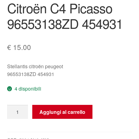
Citroën C4 Picasso
96553138ZD 454931
€
15.00
Stellantis citroën peugeot
96553138ZD 454931
4 disponibili
Interruttore
Aggiungi al carrello
ESP
Citroën
C4