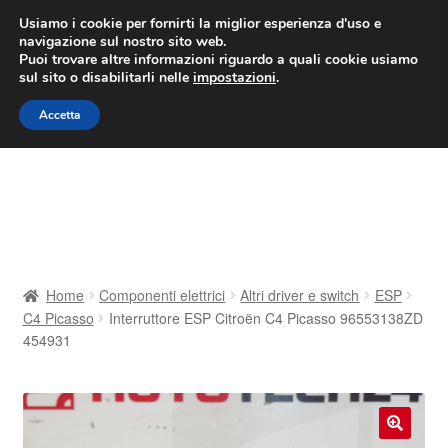
CONSEGNA da 7 EUR
Usiamo i cookie per fornirti la miglior esperienza d'uso e
navigazione sul nostro sito web.
Lun-Ven 9:00 - 16:00
800 580 290
/
Puoi trovare altre informazioni riguardo a quali cookie usiamo
sul sito o disabilitarli nelle
impostazioni
.
Vai
Vai
Menu
Accetta
alla
al
navigazione
contenuto
Home
Cestino
Chi siamo
Home
Componenti elettrici
Altri driver e switch
ESP
C4 Picasso
Interruttore ESP Citroën C4 Picasso 96553138ZD
Consegna
454931
Contatto
Il mio account