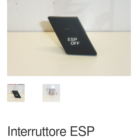
🔍
Pagamenti
Politica sulla riservatezza
Procedura di Reclamo
Registratore di cassa
Rimostranza
Spedizione in tutto il mondo
Termini e condizioni
Interruttore ESP