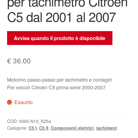
per tachimetro Citroën
C5 dal 2001 al 2007
Avvisa quando il prodotto è disponibile
€
36.00
Motorino passo-passo per tachimetro e contagiri
Per veicoli Citroën C5 prima serie 2000-2007
Esaurito
COD:
5060-N10_K25a
Categorie:
C5 I
,
C5 II
,
Componenti elettrici
,
tachimetri