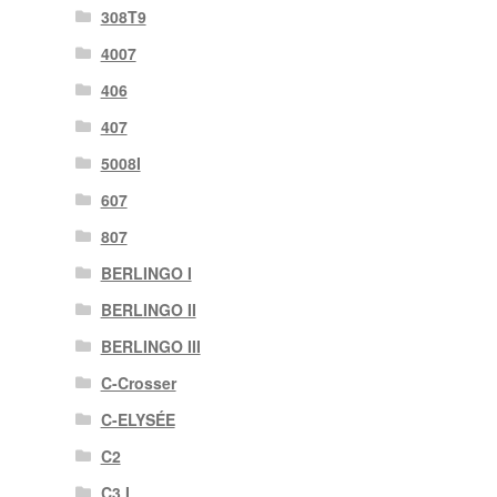
308T9
4007
406
407
5008I
607
807
BERLINGO I
BERLINGO II
BERLINGO III
C-Crosser
C-ELYSÉE
C2
C3 I