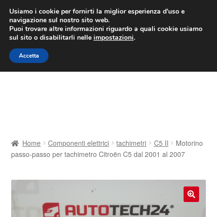
CONSEGNA da 7 EUR
Usiamo i cookie per fornirti la miglior esperienza d'uso e
navigazione sul nostro sito web.
Lun-Ven 9:00 - 16:00
800 580 290
/
Puoi trovare altre informazioni riguardo a quali cookie usiamo
sul sito o disabilitarli nelle
impostazioni
.
Vai
Vai
Menu
Accetta
alla
al
navigazione
contenuto
Home
Cestino
Chi siamo
Home
Componenti elettrici
tachimetri
C5 II
Motorino
passo-passo per tachimetro Citroën C5 dal 2001 al 2007
Consegna
Contatto
🔍
Il mio account