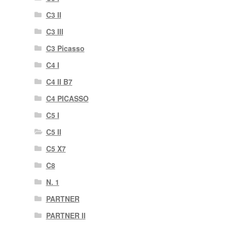
C3 II
C3 III
C3 Picasso
C4 I
C4 II B7
C4 PICASSO
C5 I
C5 II
C5 X7
C8
N. 1
PARTNER
PARTNER II