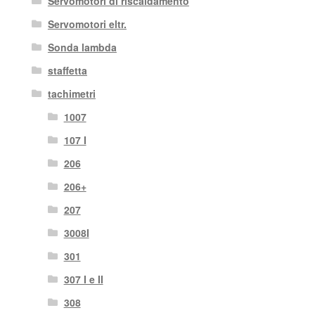
Servomotori di riscaldamento
Servomotori eltr.
Sonda lambda
staffetta
tachimetri
1007
107 I
206
206+
207
3008I
301
307 I e II
308