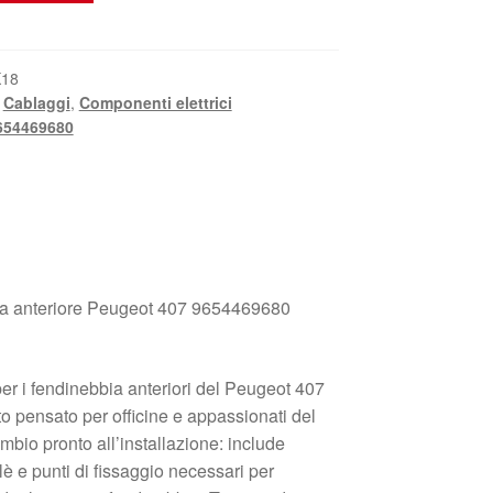
K18
,
Cablaggi
,
Componenti elettrici
654469680
ia anteriore Peugeot 407 9654469680
er i fendinebbia anteriori del Peugeot 407
o pensato per officine e appassionati del
mbio pronto all’installazione: include
elè e punti di fissaggio necessari per