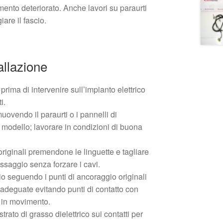
lamento deteriorato. Anche lavori su paraurti
are il fascio.
allazione
prima di intervenire sull’impianto elettrico
i.
uovendo il paraurti o i pannelli di
 modello; lavorare in condizioni di buona
originali premendone le linguette e tagliare
fissaggio senza forzare i cavi.
io seguendo i punti di ancoraggio originali
e adeguate evitando punti di contatto con
i in movimento.
trato di grasso dielettrico sui contatti per