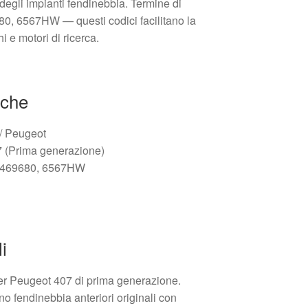
 degli impianti fendinebbia. Termine di
80, 6567HW — questi codici facilitano la
i e motori di ricerca.
iche
 / Peugeot
 (Prima generazione)
54469680, 6567HW
i
er Peugeot 407 di prima generazione.
no fendinebbia anteriori originali con