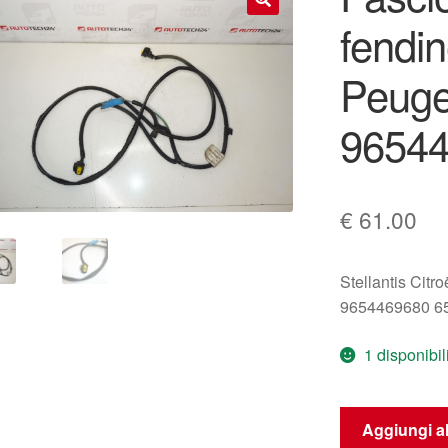
fendin
🔍
Peuge
9654
€
61.00
Stellantis Citr
9654469680 
1 disponibil
Fascio
Aggiungi al
cablaggio