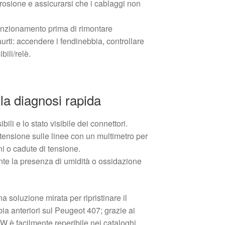
corrosione e assicurarsi che i cablaggi non
 funzionamento prima di rimontare
aurti: accendere i fendinebbia, controllare
ibili/relè.
la diagnosi rapida
bili e lo stato visibile dei connettori.
 tensione sulle linee con un multimetro per
ni o cadute di tensione.
te la presenza di umidità o ossidazione
 soluzione mirata per ripristinare il
a anteriori sul Peugeot 407; grazie ai
è facilmente reperibile nei cataloghi