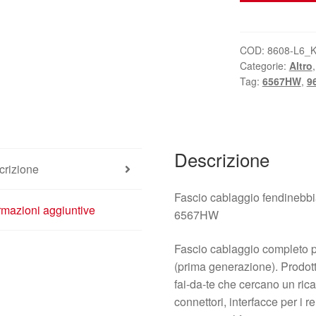
fari
fendinebbia
anteriori
COD:
8608-L6_
Categorie:
Altro
Peugeot
Tag:
6567HW
,
9
407
9654469680
6567HW
quantità
Descrizione
crizione
Fascio cablaggio fendinebb
rmazioni aggiuntive
6567HW
Fascio cablaggio completo p
(prima generazione). Prodott
fai-da-te che cercano un rica
connettori, interfacce per i r