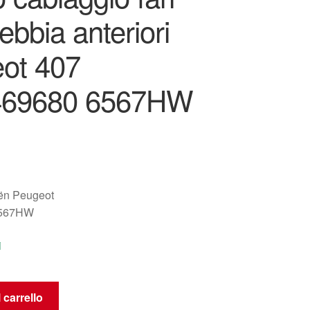
ebbia anteriori
ot 407
469680 6567HW
oën Peugeot
6567HW
i
 carrello