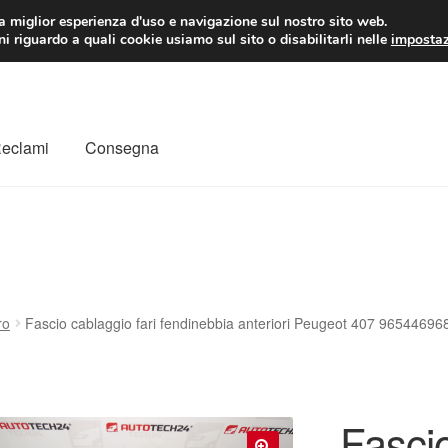
 EUR
Lun-Ven 9:
la miglior esperienza d'uso e navigazione sul nostro sito web.
i riguardo a quali cookie usiamo sul sito o disabilitarli nelle
impostaz
Reclami
Consegna
to
Il mio account
Pagamenti
Politica sulla riservatezza
a
Rimostranza
Spedizione in tutto il mondo
Termini e condizioni
ro
Fascio cablaggio fari fendinebbia anteriori Peugeot 407 965446
Fascio