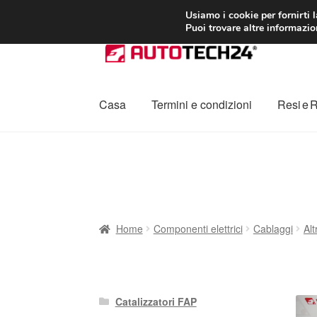
CONSEGNA da 7
Usiamo i cookie per fornirti 
Puoi trovare altre informazion
Vai
Vai
alla
al
navigazione
contenuto
Casa
Termini e condizioni
Resi e 
Home
Cestino
Chi siamo
Consegna
Contat
Procedura di Reclamo
Registratore di cass
Home
Componenti elettrici
Cablaggi
Alt
Catalizzatori FAP