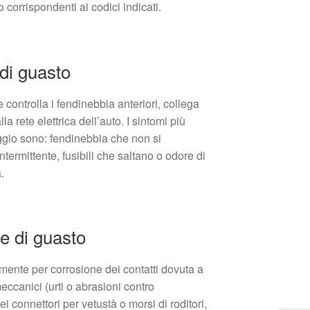
o corrispondenti ai codici indicati.
di guasto
e controlla i fendinebbia anteriori, collega
la rete elettrica dell’auto. I sintomi più
ggio sono: fendinebbia che non si
ermittente, fusibili che saltano o odore di
.
e di guasto
mente per corrosione dei contatti dovuta a
meccanici (urti o abrasioni contro
i connettori per vetustà o morsi di roditori,