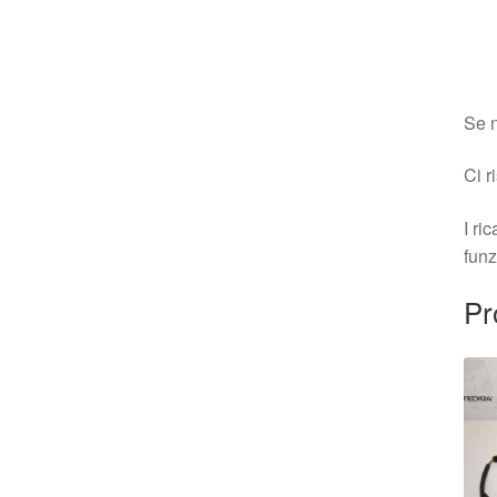
Se n
Ci r
I ri
funz
Pr