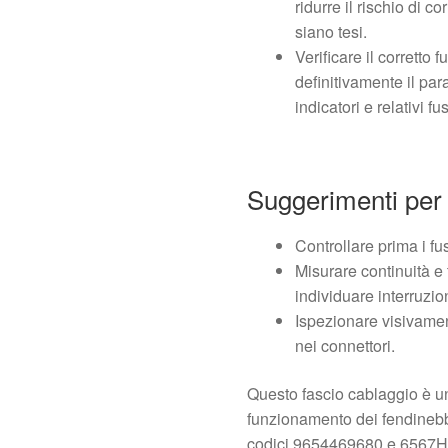
ridurre il rischio di 
siano tesi.
Verificare il corretto
definitivamente il par
indicatori e relativi fus
Suggerimenti per 
Controllare prima i fusi
Misurare continuità e
individuare interruzio
Ispezionare visivamen
nei connettori.
Questo fascio cablaggio è una
funzionamento dei fendinebbi
codici 9654469680 e 6567HW 