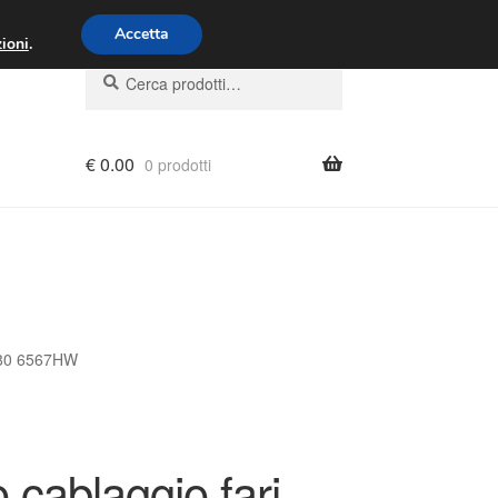
00 - 16:00
800 580 290
/
Accetta
ioni
.
Cerca:
Cerca
€
0.00
0 prodotti
9680 6567HW
 cablaggio fari