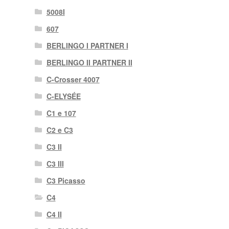
5008I
607
BERLINGO I PARTNER I
BERLINGO II PARTNER II
C-Crosser 4007
C-ELYSÉE
C1 e 107
C2 e C3
C3 II
C3 III
C3 Picasso
C4
C4 II