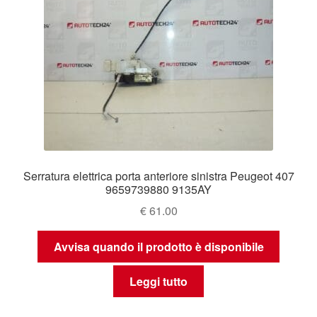
Serratura elettrica porta anteriore sinistra Peugeot 407
9659739880 9135AY
€
61.00
Avvisa quando il prodotto è disponibile
Leggi tutto