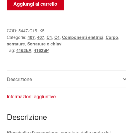
Blocchetto
Aggiungi al carrello
di
accensione,
serratura
della
COD:
5447-C15_K5
Categorie:
407
,
407
,
C4
,
C4
,
Componenti elettrici
,
Corpo
,
porta
serrature
,
Serrature e chiavi
e
Tag:
4162EA
,
4162SP
2
chiavi
telecomando
Citroën
Descrizione
Peugeot
4162SP
Informazioni aggiuntive
quantità
Descrizione
Blocchetto d’accensione, serratura della porta del