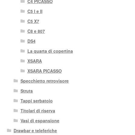
C4 PICASSO
C5 I e II
C5 X7
C8 e 807
DS4
La quarta di copertina
XSARA
XSARA PICASSO
Specchietto retrovisore
Struts
Tappi serbatoio
Titolari di riserva
Vasi di espansione
Drawbar e teleferiche