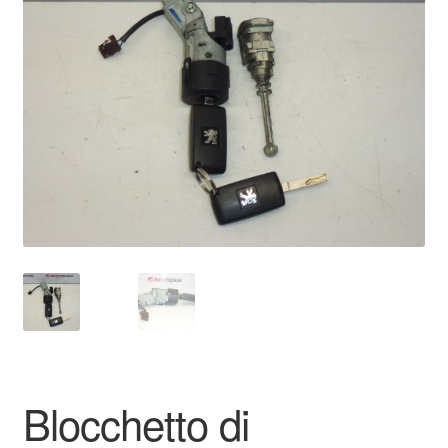
🔍
Pagamenti
Politica sulla riservatezza
Procedura di Reclamo
Registratore di cassa
Rimostranza
Spedizione in tutto il mondo
Termini e condizioni
Blocchetto di