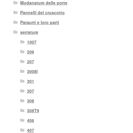
Modanature delle porte
Pannelli del cruscotto
Paraurti e loro parti
serrature
1007
206
207
3008I
301
307
308
308T9
406
407