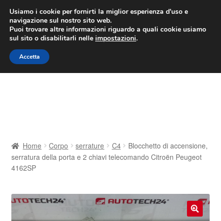
CONSEGNA da 7 EUR
Usiamo i cookie per fornirti la miglior esperienza d'uso e
navigazione sul nostro sito web.
Lun-Ven 9:00 - 16:00
800 580 290
/
Puoi trovare altre informazioni riguardo a quali cookie usiamo
sul sito o disabilitarli nelle
impostazioni
.
Vai
Vai
Menu
Accetta
alla
al
navigazione
contenuto
Home
Cestino
Chi siamo
Home
Corpo
serrature
C4
Blocchetto di accensione,
serratura della porta e 2 chiavi telecomando Citroën Peugeot
Consegna
4162SP
Contatto
Il mio account