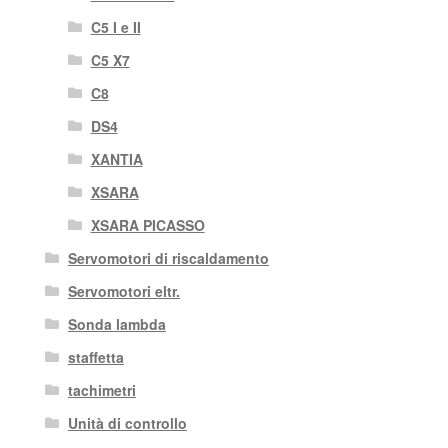
C5 I e II
C5 X7
C8
DS4
XANTIA
XSARA
XSARA PICASSO
Servomotori di riscaldamento
Servomotori eltr.
Sonda lambda
staffetta
tachimetri
Unità di controllo