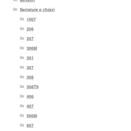
Serrature e chiavi
1007
206
207
3008I
301
307
308
308T9
406
407
5008I
607