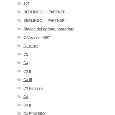
807
BERLINGO I II PARTNER I II
BERLINGO III PARTNER III
Blocco del cofano posteriore
C-Crosser 4007
C1 e 107
C2
C3
C3 II
C3 III
C3 Picasso
C4
C4 II
C4 PICASSO