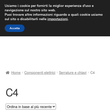
CONSEGNA da 7 EUR
Usiamo i cookie per fornirti la miglior esperienza d'uso e
navigazione sul nostro sito web.
Lun-Ven 9:00 - 16:00
800 580 290
/
Puoi trovare altre informazioni riguardo a quali cookie usiamo
sul sito o disabilitarli nelle
impostazioni
.
Vai
Vai
Menu
Accetta
alla
al
navigazione
contenuto
Home
Cestino
Chi siamo
Home
Componenti elettrici
Serrature e chiavi
C4
Consegna
C4
Contatto
Il mio account