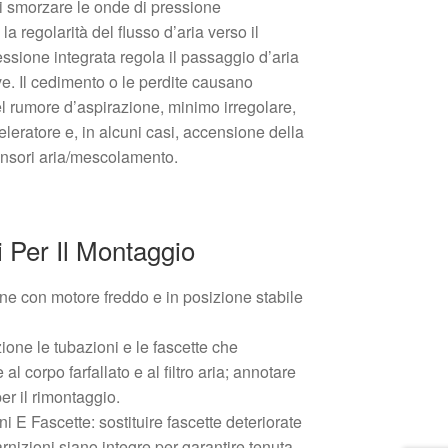
di smorzare le onde di pressione
la regolarità del flusso d’aria verso il
essione integrata regola il passaggio d’aria
ve. Il cedimento o le perdite causano
l rumore d’aspirazione, minimo irregolare,
eleratore e, in alcuni casi, accensione della
nsori aria/mescolamento.
Per Il Montaggio
one con motore freddo e in posizione stabile
one le tubazioni e le fascette che
 al corpo farfallato e al filtro aria; annotare
per il rimontaggio.
i E Fascette: sostituire fascette deteriorate
arnizioni siano integre per garantire tenuta