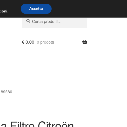
00 - 16:00
800 580 290
/
Accetta
ioni
.
Cerca:
Cerca
€
0.00
0 prodotti
6189680
a Filtro Citroën