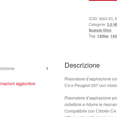
Citroën
Peugeot
2.0
COD:
9263-V3_
Categorie:
2.0 H
i
Scatole filtro
9643586380
Tag:
130kw
,
143
9646189680
quantità
Descrizione
crizione
Risonatore d’aspirazione con
rmazioni aggiuntive
C4 e Peugeot 307 con motor
Risonatore d’aspirazione prog
collettore e ridurre le rison
Compatibile con Citroën C4 