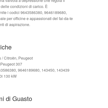
na valvola a depressione che regola il
delle condizioni di carico. È
amite i codici 9643586380, 9646189680,
le per officine e appassionati del fai-da-te
ti di aspirazione.
niche
s / Citroën, Peugeot
 Peugeot 307
3586380, 9646189680, 143450, 143439
0i 130 kW
mi di Guasto