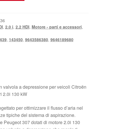
K36
DI
,
2.0 i
,
2.2 HDI
,
Motore - parti e accessori
,
439
,
143450
,
9643586380
,
9646189680
 valvola a depressione per veicoli Citroën
i 2.0i 130 kW
ettato per ottimizzare il flusso d’aria nel
anze tipiche del sistema di aspirazione.
e Peugeot 307 dotati di motore 2.0i 130