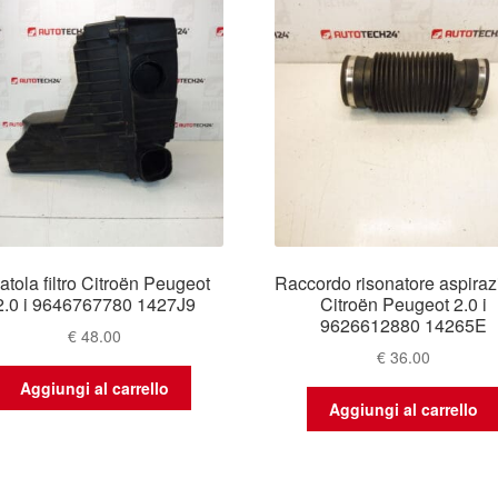
atola filtro Citroën Peugeot
Raccordo risonatore aspira
2.0 i 9646767780 1427J9
Citroën Peugeot 2.0 i
9626612880 14265E
€
48.00
€
36.00
Aggiungi al carrello
Aggiungi al carrello