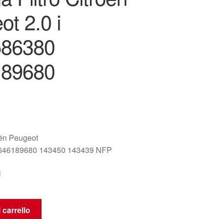
t 2.0 i
586380
189680
oën Peugeot
646189680 143450 143439 NFP
i
 carrello