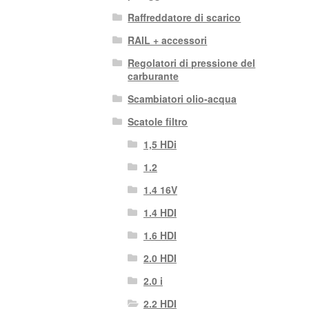
Raffreddatore di scarico
RAIL + accessori
Regolatori di pressione del
carburante
Scambiatori olio-acqua
Scatole filtro
1,5 HDi
1.2
1.4 16V
1.4 HDI
1.6 HDI
2.0 HDI
2.0 i
2.2 HDI