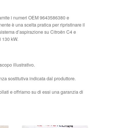
ramite i numeri OEM 9643586380 e
e è una scelta pratica per ripristinare il
sistema d’aspirazione su Citroën C4 e
i 130 kW.
copo illustrativo.
enza sostitutiva indicata dal produttore.
llati e offriamo su di essi una garanzia di