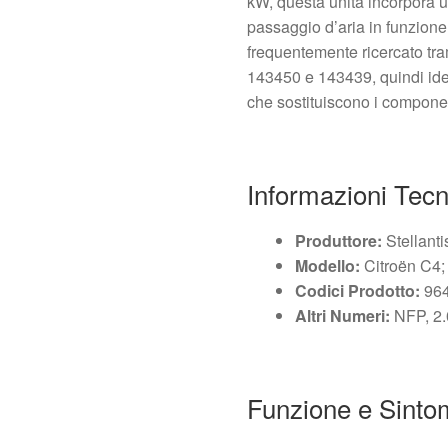
kW, questa unità incorpora u
passaggio d’aria in funzione 
frequentemente ricercato tr
143450 e 143439, quindi idea
che sostituiscono i componen
Informazioni Tec
Produttore:
Stellanti
Modello:
Citroën C4;
Codici Prodotto:
964
Altri Numeri:
NFP, 2.
Funzione e Sinto