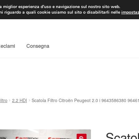
 EUR
Lun-Ven 9:
la miglior esperienza d'uso e navigazione sul nostro sito web.
i riguardo a quali cookie usiamo sul sito o disabilitarli nelle
impostaz
Reclami
Consegna
to
Il mio account
Pagamenti
Politica sulla riservatezza
a
Rimostranza
Spedizione in tutto il mondo
Termini e condizioni
iltro
2.2 HDI
Scatola Filtro Citroën Peugeot 2.0 i 9643586380 964
Scatol