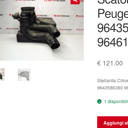
Peugeo
🔍
9643
9646
€
121.00
Stellantis Citr
9643586380 9
1 disponibil
Scatola
Aggiungi al
Filtro