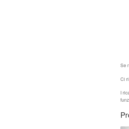
Se n
Ci r
I ri
funz
Pr