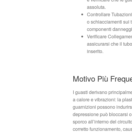
assoluta.
Controllare Tubazioni
o schiacciamenti sui t
componenti danneggia
Verificare Collegame
assicurarsi che il tub
inserito.
Motivo Più Frequ
I guasti derivano principalm
a calore e vibrazioni: la plas
guarnizioni possono indurirs
depressione può bloccarsi o 
sporco all’interno del circui
corretto funzionamento, caus