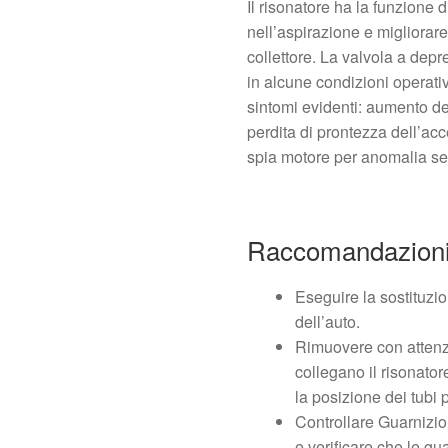
Il risonatore ha la funzione 
nell’aspirazione e migliorare 
collettore. La valvola a depr
in alcune condizioni operati
sintomi evidenti: aumento de
perdita di prontezza dell’acc
spia motore per anomalia se
Raccomandazioni 
Eseguire la sostituzi
dell’auto.
Rimuovere con attenzi
collegano il risonatore
la posizione dei tubi 
Controllare Guarnizion
e verificare che le gu