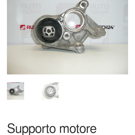
🔍
Pagamenti
Politica sulla riservatezza
Procedura di Reclamo
Registratore di cassa
Rimostranza
Spedizione in tutto il mondo
Termini e condizioni
Supporto motore