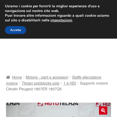
CONSEGNA da 7 EUR
Usiamo i cookie per fornirti la miglior esperienza d'uso e
navigazione sul nostro sito web.
Lun-Ven 9:00 - 16:00
800 580 290
/
Puoi trovare altre informazioni riguardo a quali cookie usiamo
sul sito o disabilitarli nelle
impostazioni
.
Vai
Vai
Menu
Accetta
alla
al
navigazione
contenuto
Home
Cestino
Chi siamo
Home
Motore - parti e accessori
Staffe silenziatore
motore
Titolari poloblocks polo
1.4 HDI
Supporto motore
Consegna
Citroën Peugeot 1807ER 1807Q5
Contatto
Il mio account