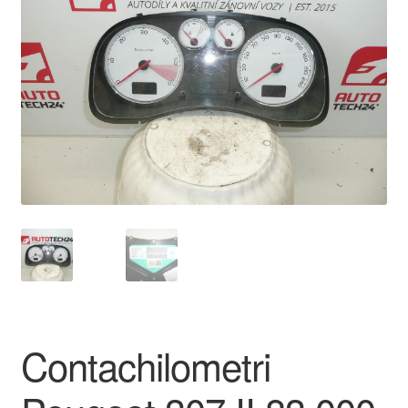
Pagamenti
Politica sulla riservatezza
Procedura di Reclamo
Registratore di cassa
Rimostranza
Spedizione in tutto il mondo
Termini e condizioni
Contachilometri