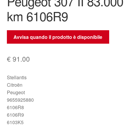
Peugeot 307 II 83.000
km 6106R9
Avvisa quando il prodotto è disponibile
€
91.00
Stellantis
Citroën
Peugeot
9655925880
6106R8
6106R9
6103K5