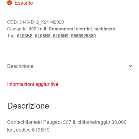
Esaurito
COD:
3449-D12_K24 M2929
Categorie:
307 I e II
,
Componenti elettrici
,
tachimetri
Tag:
6103K5
,
6106R8
,
6106R9
,
9655925880
Descrizione
Informazioni aggiuntive
Descrizione
Contachilometri Peugeot 307 II, chilometraggio 83.000
km, codice 6106R9