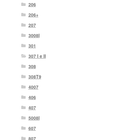
206
206+
207
3008I
301
307 I e II
308
308T9
4007
406
407
5008I
607
807