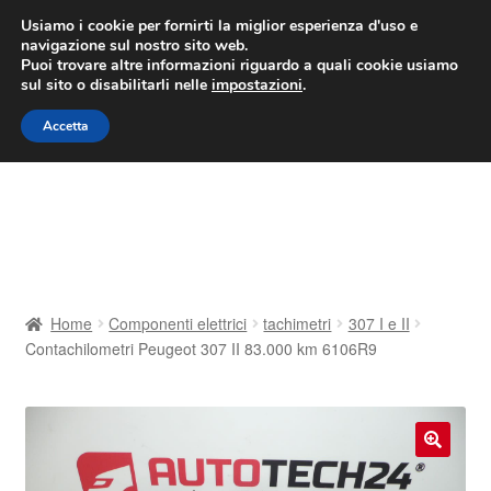
CONSEGNA da 7 EUR
Usiamo i cookie per fornirti la miglior esperienza d'uso e
navigazione sul nostro sito web.
Lun-Ven 9:00 - 16:00
800 580 290
/
Puoi trovare altre informazioni riguardo a quali cookie usiamo
sul sito o disabilitarli nelle
impostazioni
.
Vai
Vai
Menu
Accetta
alla
al
navigazione
contenuto
Home
Cestino
Chi siamo
Home
Componenti elettrici
tachimetri
307 I e II
Contachilometri Peugeot 307 II 83.000 km 6106R9
Consegna
Contatto
🔍
Il mio account