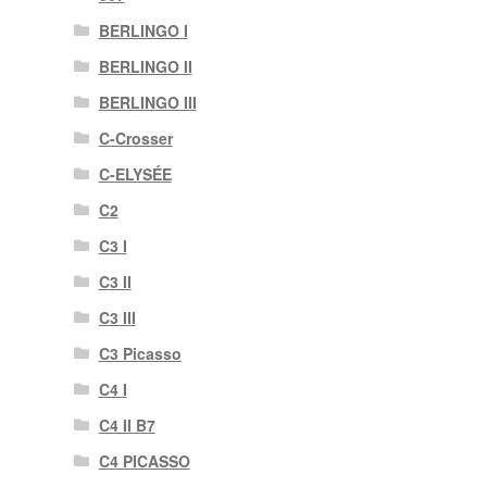
BERLINGO I
BERLINGO II
BERLINGO III
C-Crosser
C-ELYSÉE
C2
C3 I
C3 II
C3 III
C3 Picasso
C4 I
C4 II B7
C4 PICASSO