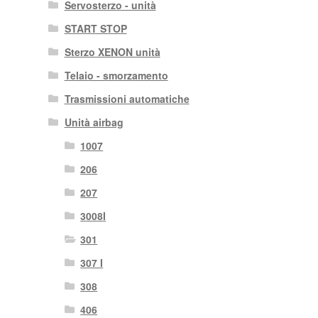
Servosterzo - unità
START STOP
Sterzo XENON unità
Telaio - smorzamento
Trasmissioni automatiche
Unità airbag
1007
206
207
3008I
301
307 I
308
406