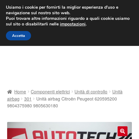
CONSEGNA da 7 EUR
Usiamo i cookie per fornirti la miglior esperienza d'uso e
navigazione sul nostro sito web.
Lun-Ven 9:00 - 16:00
800 580 290
/
Puoi trovare altre informazioni riguardo a quali cookie usiamo
sul sito o disabilitarli nelle
impostazioni
.
Vai
Vai
Menu
Accetta
alla
al
navigazione
contenuto
Home
Cestino
Chi siamo
Home
Componenti elettrici
Unità di controllo
Unità
airbag
301
Unità airbag Citroën Peugeot 620595200
Consegna
9804375980 9805630180
Contatto
Il mio account