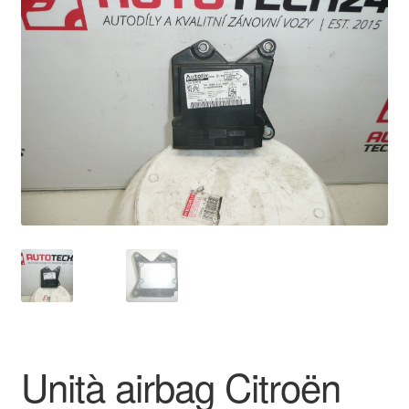
🔍
Pagamenti
Politica sulla riservatezza
Procedura di Reclamo
Registratore di cassa
Rimostranza
Spedizione in tutto il mondo
Termini e condizioni
Unità airbag Citroën