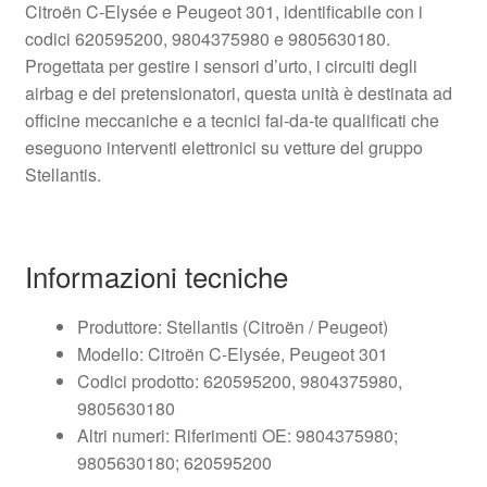
Citroën C‑Elysée e Peugeot 301, identificabile con i
codici 620595200, 9804375980 e 9805630180.
Progettata per gestire i sensori d’urto, i circuiti degli
airbag e dei pretensionatori, questa unità è destinata ad
officine meccaniche e a tecnici fai‑da‑te qualificati che
eseguono interventi elettronici su vetture del gruppo
Stellantis.
Informazioni tecniche
Produttore: Stellantis (Citroën / Peugeot)
Modello: Citroën C‑Elysée, Peugeot 301
Codici prodotto: 620595200, 9804375980,
9805630180
Altri numeri: Riferimenti OE: 9804375980;
9805630180; 620595200