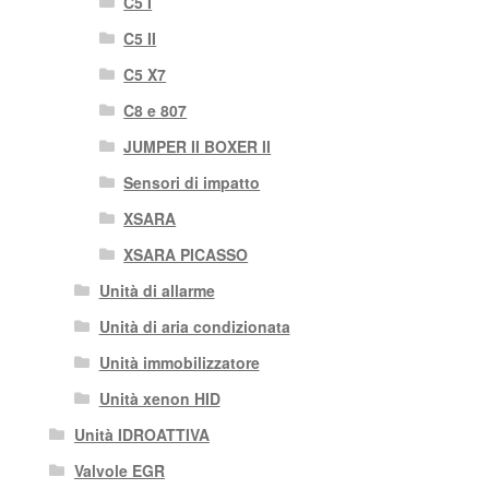
C5 I
C5 II
C5 X7
C8 e 807
JUMPER II BOXER II
Sensori di impatto
XSARA
XSARA PICASSO
Unità di allarme
Unità di aria condizionata
Unità immobilizzatore
Unità xenon HID
Unità IDROATTIVA
Valvole EGR