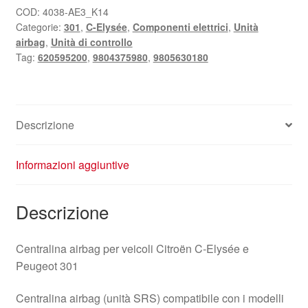
COD:
4038-AE3_K14
Categorie:
301
,
C-Elysée
,
Componenti elettrici
,
Unità
airbag
,
Unità di controllo
Tag:
620595200
,
9804375980
,
9805630180
Descrizione
Informazioni aggiuntive
Descrizione
Centralina airbag per veicoli Citroën C‑Elysée e
Peugeot 301
Centralina airbag (unità SRS) compatibile con i modelli