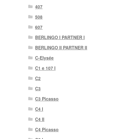
407
508
607
BERLINGO I PARTNER I
BERLINGO II PARTNER II
C-Elysée
C1 e 107 I
C2
C3
C3 Picasso
C4 I
C4 II
C4 Picasso