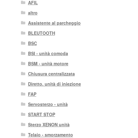
AFIL
altro
Assistente al parcheggio
BLEUTOOTH
BSC
BSI - unità comoda
BSM - unità motore
Chiusura centralizzata
Diretto. unità di iniezione
FAP
Servosterzo - unità
START STOP
Sterzo XENON unità
Telaio - smorzamento