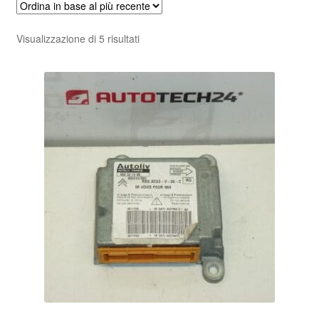
Pagamenti
Ordina
Visualizzazione di 5 risultati
in
Politica sulla riservatezza
base
al
Procedura di Reclamo
più
recente
Registratore di cassa
Rimostranza
Spedizione in tutto il mondo
Termini e condizioni