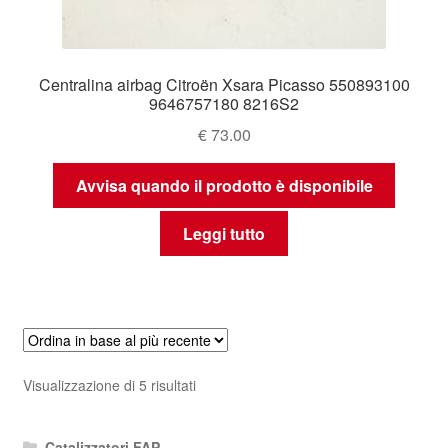
Centralina airbag Citroën Xsara Picasso 550893100
9646757180 8216S2
€
73.00
Avvisa quando il prodotto è disponibile
Leggi tutto
Ordina
Visualizzazione di 5 risultati
in
base
Catalizzatori FAP