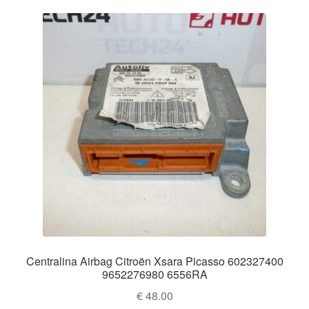
Centralina Airbag Citroën Xsara Picasso 602327400
9652276980 6556RA
€
48.00