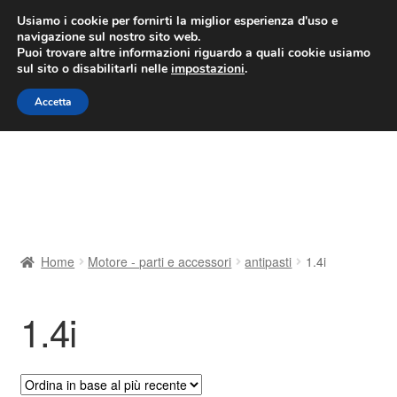
CONSEGNA da 7 EUR
Usiamo i cookie per fornirti la miglior esperienza d'uso e
navigazione sul nostro sito web.
Lun-Ven 9:00 - 16:00
800 580 290
/
Puoi trovare altre informazioni riguardo a quali cookie usiamo
sul sito o disabilitarli nelle
impostazioni
.
Vai
Vai
Menu
Accetta
alla
al
navigazione
contenuto
Home
Cestino
Chi siamo
Home
Motore - parti e accessori
antipasti
1.4i
Consegna
1.4i
Contatto
Il mio account