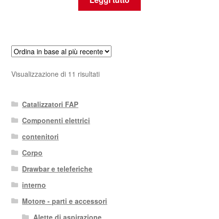
Ordina
Visualizzazione di 11 risultati
in
base
Catalizzatori FAP
al
più
Componenti elettrici
recente
contenitori
Corpo
Drawbar e teleferiche
interno
Motore - parti e accessori
Alette di aspirazione