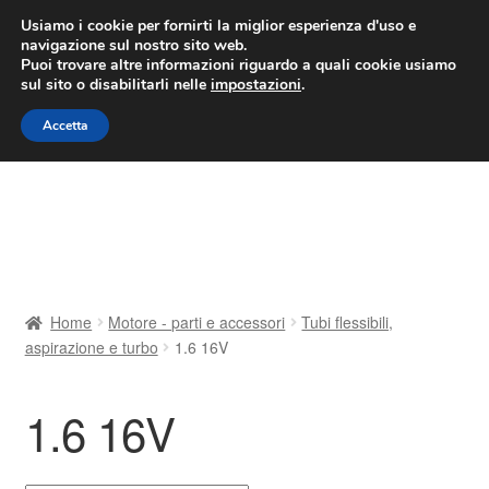
CONSEGNA da 7 EUR
Usiamo i cookie per fornirti la miglior esperienza d'uso e
navigazione sul nostro sito web.
Lun-Ven 9:00 - 16:00
800 580 290
/
Puoi trovare altre informazioni riguardo a quali cookie usiamo
sul sito o disabilitarli nelle
impostazioni
.
Vai
Vai
Menu
Accetta
alla
al
navigazione
contenuto
Home
Cestino
Chi siamo
Home
Motore - parti e accessori
Tubi flessibili,
aspirazione e turbo
1.6 16V
Consegna
Contatto
1.6 16V
Il mio account