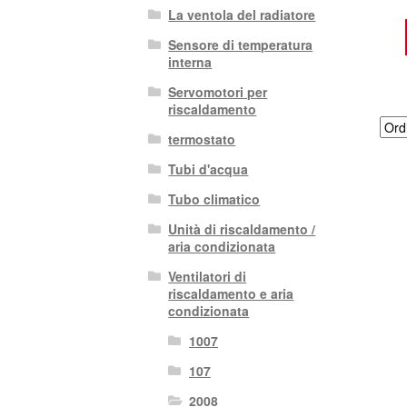
La ventola del radiatore
Sensore di temperatura
interna
Servomotori per
riscaldamento
termostato
Tubi d'acqua
Tubo climatico
Unità di riscaldamento /
aria condizionata
Ventilatori di
riscaldamento e aria
condizionata
1007
107
2008