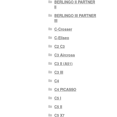
BERLINGO II PARTNER
II
BERLINGO III PARTNER
III
C-Crosser
C-Eliseo
C2 C3
C3 Aircross
C3 II (A51)
C3 III
C4
C4 PICASSO
C5 I
C5 II
C5 X7