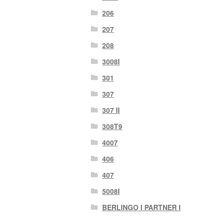
206
207
208
3008I
301
307
307 II
308T9
4007
406
407
5008I
BERLINGO I PARTNER I