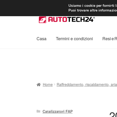
CONSEGNA da 7
Usiamo i cookie per fornirti 
Puoi trovare altre informazion
Vai
Vai
alla
al
navigazione
contenuto
Casa
Termini e condizioni
Resi e 
Home
Cestino
Chi siamo
Consegna
Contat
Procedura di Reclamo
Registratore di cass
Home
Raffreddamento, riscaldamento, aria
2
Catalizzatori FAP