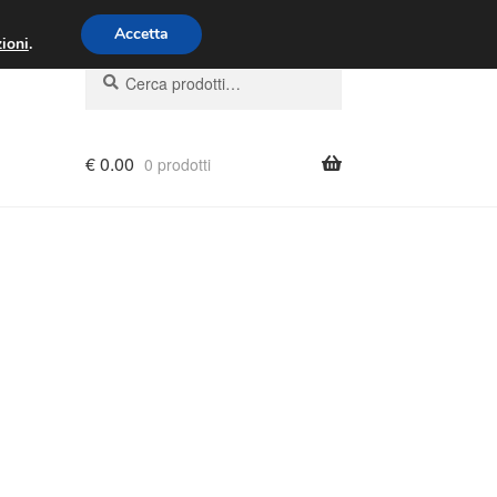
00 - 16:00
800 580 290
/
Accetta
ioni
.
Cerca:
Cerca
€
0.00
0 prodotti