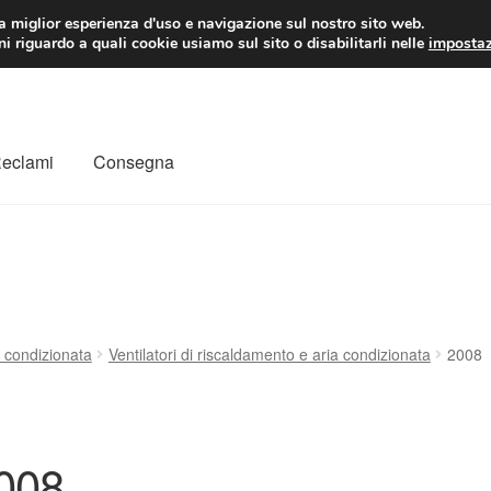
 EUR
Lun-Ven 9:
la miglior esperienza d'uso e navigazione sul nostro sito web.
i riguardo a quali cookie usiamo sul sito o disabilitarli nelle
impostaz
Reclami
Consegna
to
Il mio account
Pagamenti
Politica sulla riservatezza
a
Rimostranza
Spedizione in tutto il mondo
Termini e condizioni
 condizionata
Ventilatori di riscaldamento e aria condizionata
2008
008