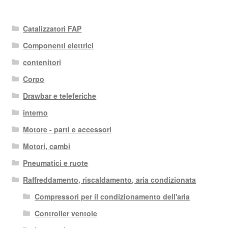
in
base
Catalizzatori FAP
al
più
Componenti elettrici
recente
contenitori
Corpo
Drawbar e teleferiche
interno
Motore - parti e accessori
Motori, cambi
Pneumatici e ruote
Raffreddamento, riscaldamento, aria condizionata
Compressori per il condizionamento dell'aria
Controller ventole