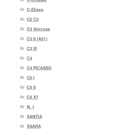
C-Eliseo
C2 C3
C3 Aircross
C3 II (A51)
C3 III
C4
C4 PICASSO
C5 I
C5 II
C5 X7
N. 1
XANTIA
XSARA