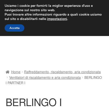
CONSEGNA da 7 EUR
Usiamo i cookie per fornirti la miglior esperienza d'uso e
navigazione sul nostro sito web.
Lun-Ven 9:00 - 16:00
800 580 290
/
Puoi trovare altre informazioni riguardo a quali cookie usiamo
sul sito o disabilitarli nelle
impostazioni
.
Vai
Vai
Menu
Accetta
alla
al
navigazione
contenuto
Home
Cestino
Chi siamo
Home
Raffreddamento, riscaldamento, aria condizionata
Ventilatori di riscaldamento e aria condizionata
BERLINGO
Consegna
I PARTNER I
Contatto
BERLINGO I
Il mio account