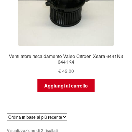
Ventilatore riscaldamento Valeo Citroën Xsara 6441N3
6441K4
€
42.00
Aggiungi al carrello
Ordina
Visualizzazione di 2 risultati